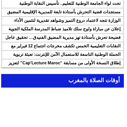
شركة هواوي المغرب
تحت لواء الجامعة الوطنية للتعليم.. تأسيس النقابة الوطنية
للمتصرفين والمتصرفات بقطاع التربية الوطنية SNASE وانتخاب
مستجدات قضية التحرش بأستاذة تابعة للمديرية الإقليمية المضيق
مكتبها الوطني
الفنيدق ولجنة تابعة للأكاديمية الجهوية للتربية والتكوين بجهة طنجة
الوزارة تتجه لاعتماد دروع التميز وشواهد تقديرية لتثمين الأداء
تطوان الحسيمة، تحل بذات المديرية الإقليمية
التربوي بمؤسسات الريادة
إعلان عن مباراة ولوج سلك تلاميذ ضباط المدرسة الملكية الجوية
لسنة 2026
فضيحة تحرش بأستاذة تهز مديرية المضيق الفنيدق… تحقيق عاجل
ولجنة تفتيش على الخط
النقابات التعليمية الخمس تكشف مخرجات اجتماع 12 فبراير مع
وزارة التربية والتعليم وتطالب بتسريع تنزيل الالتزامات
الحملة الوطنية التاسعة للاستعمال الآمن للإنترنت: تعبئة تربوية
لمواجهة الأخبار الزائفة في عصر الذكاء الاصطناعي
إطلاق النسخة الأولى من مسابقة “Cap'Lecture Maroc” لتعزيز
القراءة بالفرنسية سنة 2026
أوقات الصلاة بالمغرب