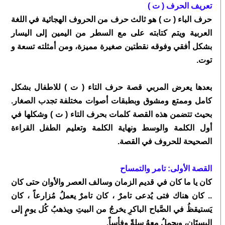
تعريف الحرف ( ت )
حرف الباء ( ت ) هو ثالث حرف من الحروف الهجائية في اللغة
العربية ويتم كتابته على مع السطر من اليمين إلى اليسار
بشكل أفقي وفوقه نقطتين صغيرة مميزة، ومن أمثلته تسعة و
توت.
بعدها يعرض المربي قصة حرف التاء ( ت ) للاطفال بشكل
كامل وممتع ومشوق وبطبقات أصوات مختلفة تجدب الصغار.
بحيث تتضمن هذه القصة كلمات بحرف التاء ( ت ) وشكلها في
أول الكلمة والوسط ونهاية الكلمة وتعليم الطفل القراءة
الصحيحة للحروف في القصة.
القصة الأولى: تامر والتمساح
كان يا ما كان في قديم الزمان وسالف العصر والأوان حتى كان
.. كان هناك فتى يُدعى تامرٌ ، كان تامرٌ يعملُ مُزارعاً ، كان
يَستيقظُ في الصَّباح الباكرِ يخرجُ من البيتِ ويذهبُ كُل يومٍ إلى
البستَانِ، ويحملُ معهُ سلةً وفأساً.