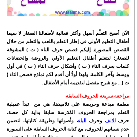
الآن أصبح التعلّم أسهل وأكثر فعالية لأطفالنا الصغار لا سيما
أطفال التعليم الأولي في إطار التعلم باللعب والتعلم من خلال
القصص المصورة. إليكم قصص حرف التاء ( ت ) المشوقة
للصغار؛ ليتعلم أطفال التعليم الأولي والروضة والحضانات
كلمات بحرف التاء ( ت ) وأشكال حرف التاء ( ت ) في أول
ووسط وآخر الكلمة
. ولهذا أودُّ أن أقدم لكم نماذج قصص التاء (
ت )... مع شرح مفصل لتقديمه أمام الأطفال:
مراجعة سريعة للحروف السابقة
معلمة مبدعة وحريصة على تلاميذها، هي من تبدأ عميلية
التعلم بمراجعة الحروف المُدَرسة سابقا بداية كل حصة،
حرف
الالف
وحرف
الباء
، وأصواتها وطريقة كتابتها، لتضمن
عدم نسيانهم للحروف، مع كتابة الحروف السابقة على السبورة