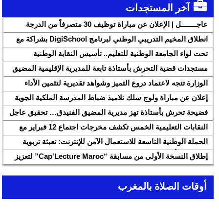
آخر المستجدات
عاجــــــــل | الإعلان عن مباراة توظيف 30 متصرفاً من الدرجة
الثانية بقطاع الشباب
انطلاق المخيم التدريبي الوطني لبرنامج DigiSchool بشراكة مع
شركة هواوي المغرب
تحت لواء الجامعة الوطنية للتعليم.. تأسيس النقابة الوطنية
للمتصرفين والمتصرفات بقطاع التربية الوطنية SNASE وانتخاب
مستجدات قضية التحرش بأستاذة تابعة للمديرية الإقليمية المضيق
مكتبها الوطني
الفنيدق ولجنة تابعة للأكاديمية الجهوية للتربية والتكوين بجهة طنجة
الوزارة تتجه لاعتماد دروع التميز وشواهد تقديرية لتثمين الأداء
تطوان الحسيمة، تحل بذات المديرية الإقليمية
التربوي بمؤسسات الريادة
إعلان عن مباراة ولوج سلك تلاميذ ضباط المدرسة الملكية الجوية
لسنة 2026
فضيحة تحرش بأستاذة تهز مديرية المضيق الفنيدق… تحقيق عاجل
ولجنة تفتيش على الخط
النقابات التعليمية الخمس تكشف مخرجات اجتماع 12 فبراير مع
وزارة التربية والتعليم وتطالب بتسريع تنزيل الالتزامات
الحملة الوطنية التاسعة للاستعمال الآمن للإنترنت: تعبئة تربوية
لمواجهة الأخبار الزائفة في عصر الذكاء الاصطناعي
إطلاق النسخة الأولى من مسابقة “Cap'Lecture Maroc” لتعزيز
القراءة بالفرنسية سنة 2026
أوقات الصلاة بالمغرب