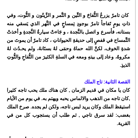
كان تامرٌ يزرعُ التُّفاحَ و التِّين و التَّمر و الزَّيتُون و التُّوت، وفي
ذاتِ يومٍ تَفاجأ تامرٌ بوجودِ تِمساحٍ في النَّهر الذي يَسقي منه
بستانه، فأسرع و اتصل بالنَّجدة ، و جَاءتْ سيارةُ النَّجدةِ و أخذتْ
التِّمساح في قفصٍ إلى حديقةِ الحيواناتِ ، كاد تامرٌ أن يموتَ من
شدةِ الخوف، لكنَّ الله حماهُ وحمَى لهُ بستَانهُ، ولم يحـدُث لهُ
مكروهٌ، وعاد إلى بيتهِ ومعه في السلةِ الكثيرَ من التُّفاحِ والتُّوتِ
الذيذِ.
القصة الثانية:
تاج الملك
كان يا مكان في قديم الزمان , كان هناك ملك يحب تاجه كثيرا
,كان تاجه من الذهب والالماس يحبه ويهتم به. في يوم من الأيام
استيقظ الملك وكان يريد لبس تاجه، ولكن لم يجده. صرخ الملك
بغضب: لقد سرق تاجي , ثم طلب أن يستجوب كل من في
القرية.