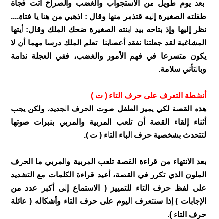
بعد يوم طويل من الاستجواب والغضب والصراخ أتت فجأة
طفلته الصغيرة إليه قتذمر منها وقال : اذهبي من هنا يا فتاة....
نظر إليها وإذ بتاجه بيد ابنته الصغيرة ضحك الملك وقال: أيتها
المشاغبة لقد جعلتنا نفقد أعصابنا تعلم الملك درسا مهما أن لا
يكون متسرعا في فهم الأمور والغضب، ففي العجلة ندامة
وبالتأني سلامة.
أنشطة التعرف على حرف
التاء ( ت )
هذه القصة لكي يميز الطفل صوت الحرف الجديد، ولكن يجب
أثناء إلقاء القصة أن تلعب المربية والمربي بنبرات صوتها
لتتحدث بشخصية حرف الباء التاء ( ت ).
بعد الانتهاء من قراءة القصة تلعب المربية والمربي ما الحرف
الملون الذي تكرر في القصة، أعيد قراءة الكلمات مع التشديد
على لفظ حرف التاء للتمييز ( الاستماع إلى أكبر عدد من
الإجابات ) إذا سنتعرف اليوم على حرف التاء وأشكاله ( عائلة
حرف التاء ).