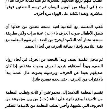
تطلب منهم برفع أصابعهم السحرية ثم البدأ بكتابة حرف الباء (
ت ) في الهواء من اليمين لليسار، ثم ترسم النقطتين فوقها
مباشرة، ونعيد الكتابة على الهواء مرة أخرى.
تلعب المعلمة مع التلاميذ لعبة ممتعة تضمن من خلالها أن
ينطق الأطفال صوت الحرف باء ( ت ) عدة مرات ولكن بطريقة
ممتعة. تختار أحد التلاميذ ليخرج من الصف. ثم تقوم المعلمة مع
بقية التلاميذ بإخفاء بطاقة الحرف في أنحاء الصف.
ثم يدخل التلميذ الصف ويبدأ بالبحث عن الحرف في أنحاء زوايا
الصف، ويبدأ أصدقاؤه بترديد الحرف بصوت منخفض إذا كان
صديقهم بعيدا عن الحرف، ويرددونه بصوت عال عندما يبدأ
بالاقتراب من الحرف ، حتى يجده فيصبح فائزا.
تقسم المعلمة التلاميذ إلى مجموعتين أو ثلاث وتطلب المعلمة
من تلاميذها وضع دائرة على التاء ( ت ) من بين مجموعة من
الحروف التي تشبهها. وأخيرا تطلب المعلمة من تلاميذها التفكير