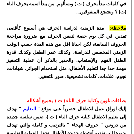
في كلمات تبدأ بحرف ( ت ) وتسألهم: من يبدأ اسمه بحرف التاء
(ت) ؟ وتشجع المتفوقين...
ملاحظة:
مدة الزمنية لدراسة الحرف هي أسبوع كأقصى
تقدير، في كل يوم حصة لنفس الحرف مع ضرورة مراجعة
الحروف السابقة، لكن احيانا اقل من هذه المدة حسب الوقت
الزمني المخصص للدراسة، وكذلك عمر الطفل وكذلك قدرة
الطفل الفهم والإستعاب. والجدير بالذكر أن عملية التحفيز
مهمة جدا جدا لتعليم الأطفال، مثل استخدام الجوائز، شهادات،
نجوم، علامات، كلمات تشجيعية، صور للتحفيز.
بطاقات تلوين وكتابة حرف التاء ( ت ) بجميع أشكاله
إليك اوراق عمل للاطفال حصرياً على موقع "
التعليم
" تهدف
إلى تعليم الاطفال كتابه حرف التاء ( ت )، ضمن سلسة جديدة
من دروس " حروف الهجاء " بالترتيب و كامله والتي تهدف
بدورها إلى تقديم أنشطة جديدة للأطفال تجعل العملية التعليمية