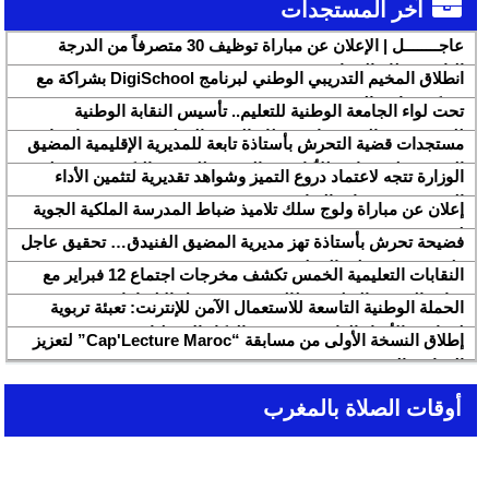
آخر المستجدات
عاجــــــــل | الإعلان عن مباراة توظيف 30 متصرفاً من الدرجة
الثانية بقطاع الشباب
انطلاق المخيم التدريبي الوطني لبرنامج DigiSchool بشراكة مع
شركة هواوي المغرب
تحت لواء الجامعة الوطنية للتعليم.. تأسيس النقابة الوطنية
للمتصرفين والمتصرفات بقطاع التربية الوطنية SNASE وانتخاب
مستجدات قضية التحرش بأستاذة تابعة للمديرية الإقليمية المضيق
مكتبها الوطني
الفنيدق ولجنة تابعة للأكاديمية الجهوية للتربية والتكوين بجهة طنجة
الوزارة تتجه لاعتماد دروع التميز وشواهد تقديرية لتثمين الأداء
تطوان الحسيمة، تحل بذات المديرية الإقليمية
التربوي بمؤسسات الريادة
إعلان عن مباراة ولوج سلك تلاميذ ضباط المدرسة الملكية الجوية
لسنة 2026
فضيحة تحرش بأستاذة تهز مديرية المضيق الفنيدق… تحقيق عاجل
ولجنة تفتيش على الخط
النقابات التعليمية الخمس تكشف مخرجات اجتماع 12 فبراير مع
وزارة التربية والتعليم وتطالب بتسريع تنزيل الالتزامات
الحملة الوطنية التاسعة للاستعمال الآمن للإنترنت: تعبئة تربوية
لمواجهة الأخبار الزائفة في عصر الذكاء الاصطناعي
إطلاق النسخة الأولى من مسابقة “Cap'Lecture Maroc” لتعزيز
القراءة بالفرنسية سنة 2026
أوقات الصلاة بالمغرب