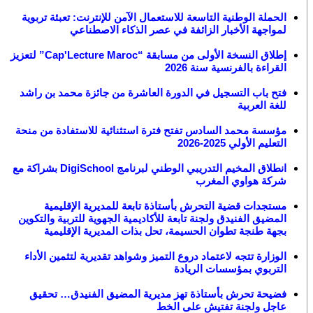
الحملة الوطنية التاسعة للاستعمال الآمن للإنترنت: تعبئة تربوية
لمواجهة الأخبار الزائفة في عصر الذكاء الاصطناعي
إطلاق النسخة الأولى من مسابقة “Cap'Lecture Maroc” لتعزيز
القراءة بالفرنسية سنة 2026
فتح باب التسجيل في الدورة العاشرة من جائزة محمد بن راشد
للغة العربية
مؤسسة محمد السادس تفتح فترة استثنائية للاستفادة من منحة
التعليم الأولي 2025-2026
انطلاق المخيم التدريبي الوطني لبرنامج DigiSchool بشراكة مع
شركة هواوي المغرب
مستجدات قضية التحرش بأستاذة تابعة للمديرية الإقليمية
المضيق الفنيدق ولجنة تابعة للأكاديمية الجهوية للتربية والتكوين
بجهة طنجة تطوان الحسيمة، تحل بذات المديرية الإقليمية
الوزارة تتجه لاعتماد دروع التميز وشواهد تقديرية لتثمين الأداء
التربوي بمؤسسات الريادة
فضيحة تحرش بأستاذة تهز مديرية المضيق الفنيدق… تحقيق
عاجل ولجنة تفتيش على الخط