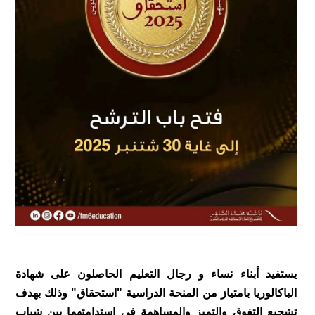
يستفيد أبناء نساء و رجال التعليم الحاصلون على شهادة
الباكالوريا بامتياز من المنحة الدراسية ʺاستحقاقʺ وذلك بهدف
تشجيع التفوق والتميز والمساهمة في استدامتهما بين شباب