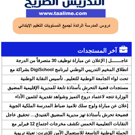
آخر المستجدات
عاجــــــــل | الإعلان عن مباراة توظيف 30 متصرفاً من الدرجة
الثانية بقطاع الشباب
انطلاق المخيم التدريبي الوطني لبرنامج DigiSchool بشراكة مع
شركة هواوي المغرب
تحت لواء الجامعة الوطنية للتعليم.. تأسيس النقابة الوطنية
للمتصرفين والمتصرفات بقطاع التربية الوطنية SNASE وانتخاب
مستجدات قضية التحرش بأستاذة تابعة للمديرية الإقليمية المضيق
مكتبها الوطني
الفنيدق ولجنة تابعة للأكاديمية الجهوية للتربية والتكوين بجهة طنجة
الوزارة تتجه لاعتماد دروع التميز وشواهد تقديرية لتثمين الأداء
تطوان الحسيمة، تحل بذات المديرية الإقليمية
التربوي بمؤسسات الريادة
إعلان عن مباراة ولوج سلك تلاميذ ضباط المدرسة الملكية الجوية
لسنة 2026
فضيحة تحرش بأستاذة تهز مديرية المضيق الفنيدق… تحقيق عاجل
ولجنة تفتيش على الخط
النقابات التعليمية الخمس تكشف مخرجات اجتماع 12 فبراير مع
وزارة التربية والتعليم وتطالب بتسريع تنزيل الالتزامات
الحملة الوطنية التاسعة للاستعمال الآمن للإنترنت: تعبئة تربوية