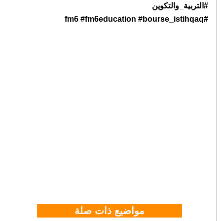
#التربية_والتكوين
#fm6 #fm6education #bourse_istihqaq
مواضيع ذات صلة