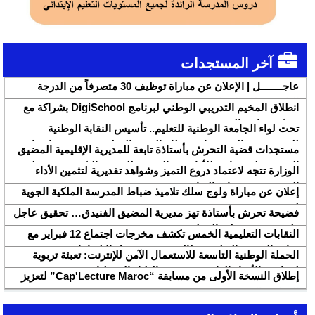
آخر المستجدات
عاجــــــــل | الإعلان عن مباراة توظيف 30 متصرفاً من الدرجة
الثانية بقطاع الشباب
انطلاق المخيم التدريبي الوطني لبرنامج DigiSchool بشراكة مع
شركة هواوي المغرب
تحت لواء الجامعة الوطنية للتعليم.. تأسيس النقابة الوطنية
للمتصرفين والمتصرفات بقطاع التربية الوطنية SNASE وانتخاب
مستجدات قضية التحرش بأستاذة تابعة للمديرية الإقليمية المضيق
مكتبها الوطني
الفنيدق ولجنة تابعة للأكاديمية الجهوية للتربية والتكوين بجهة طنجة
الوزارة تتجه لاعتماد دروع التميز وشواهد تقديرية لتثمين الأداء
تطوان الحسيمة، تحل بذات المديرية الإقليمية
التربوي بمؤسسات الريادة
إعلان عن مباراة ولوج سلك تلاميذ ضباط المدرسة الملكية الجوية
لسنة 2026
فضيحة تحرش بأستاذة تهز مديرية المضيق الفنيدق… تحقيق عاجل
ولجنة تفتيش على الخط
النقابات التعليمية الخمس تكشف مخرجات اجتماع 12 فبراير مع
وزارة التربية والتعليم وتطالب بتسريع تنزيل الالتزامات
الحملة الوطنية التاسعة للاستعمال الآمن للإنترنت: تعبئة تربوية
لمواجهة الأخبار الزائفة في عصر الذكاء الاصطناعي
إطلاق النسخة الأولى من مسابقة “Cap'Lecture Maroc” لتعزيز
القراءة بالفرنسية سنة 2026