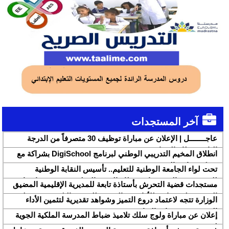
آخر المستجدات
عاجــــــــل | الإعلان عن مباراة توظيف 30 متصرفاً من الدرجة
الثانية بقطاع الشباب
انطلاق المخيم التدريبي الوطني لبرنامج DigiSchool بشراكة مع
شركة هواوي المغرب
تحت لواء الجامعة الوطنية للتعليم.. تأسيس النقابة الوطنية
للمتصرفين والمتصرفات بقطاع التربية الوطنية SNASE وانتخاب
مستجدات قضية التحرش بأستاذة تابعة للمديرية الإقليمية المضيق
مكتبها الوطني
الفنيدق ولجنة تابعة للأكاديمية الجهوية للتربية والتكوين بجهة طنجة
الوزارة تتجه لاعتماد دروع التميز وشواهد تقديرية لتثمين الأداء
تطوان الحسيمة، تحل بذات المديرية الإقليمية
التربوي بمؤسسات الريادة
إعلان عن مباراة ولوج سلك تلاميذ ضباط المدرسة الملكية الجوية
لسنة 2026