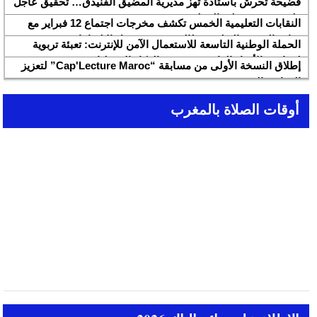
فضيحة تحرش بأستاذة تهز مديرية المضيق الفنيدق… تحقيق عاجل
ولجنة تفتيش على الخط
النقابات التعليمية الخمس تكشف مخرجات اجتماع 12 فبراير مع
وزارة التربية والتعليم وتطالب بتسريع تنزيل الالتزامات
الحملة الوطنية التاسعة للاستعمال الآمن للإنترنت: تعبئة تربوية
لمواجهة الأخبار الزائفة في عصر الذكاء الاصطناعي
إطلاق النسخة الأولى من مسابقة “Cap'Lecture Maroc” لتعزيز
القراءة بالفرنسية سنة 2026
أوقات الصلاة بالمغرب