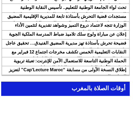
شركة هواوي المغرب
تحت لواء الجامعة الوطنية للتعليم.. تأسيس النقابة الوطنية
للمتصرفين والمتصرفات بقطاع التربية الوطنية SNASE وانتخاب
مستجدات قضية التحرش بأستاذة تابعة للمديرية الإقليمية المضيق
مكتبها الوطني
الفنيدق ولجنة تابعة للأكاديمية الجهوية للتربية والتكوين بجهة طنجة
الوزارة تتجه لاعتماد دروع التميز وشواهد تقديرية لتثمين الأداء
تطوان الحسيمة، تحل بذات المديرية الإقليمية
التربوي بمؤسسات الريادة
إعلان عن مباراة ولوج سلك تلاميذ ضباط المدرسة الملكية الجوية
لسنة 2026
فضيحة تحرش بأستاذة تهز مديرية المضيق الفنيدق… تحقيق عاجل
ولجنة تفتيش على الخط
النقابات التعليمية الخمس تكشف مخرجات اجتماع 12 فبراير مع
وزارة التربية والتعليم وتطالب بتسريع تنزيل الالتزامات
الحملة الوطنية التاسعة للاستعمال الآمن للإنترنت: تعبئة تربوية
لمواجهة الأخبار الزائفة في عصر الذكاء الاصطناعي
إطلاق النسخة الأولى من مسابقة “Cap'Lecture Maroc” لتعزيز
القراءة بالفرنسية سنة 2026
أوقات الصلاة بالمغرب