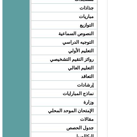
جذاذات
مباريات
التوازيع
النصوص السماعية
التوجيه الدراسي
التعليم الأولي
روائز التقيم التشخيصي
التعليم العالي
التعاقد
إرشادات
نماذج المبارايات
وزارة
الإمتحان الموحد المحلي
مقالات
جدول الحصص
البكالوريا