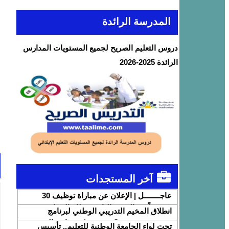
المدرسة الرائدة
دروس التعليم الصريح لجميع المستويات المدارس
الرائدة 2025-2026
آخر المستجدات
عاجــــــــل | الإعلان عن مباراة توظيف 30
متصرفاً من الدرجة الثانية بقطاع الشباب
انطلاق المخيم التدريبي الوطني لبرنامج
DigiSchool بشراكة مع شركة هواوي المغرب
تحت لواء الجامعة الوطنية للتعليم.. تأسيس