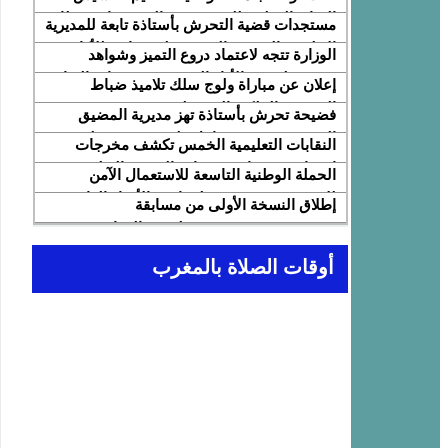
النقابة الوطنية للمتصرفين والمتصرفات بقطاع
مستجدات قضية التحرش بأستاذة تابعة للمديرية
التربية الوطنية SNASE وانتخاب مكتبها
الإقليمية المضيق الفنيدق ولجنة تابعة للأكاديمية
الوزارة تتجه لاعتماد دروع التميز وشواهد
الوطني
الجهوية للتربية والتكوين بجهة طنجة تطوان
تقديرية لتثمين الأداء التربوي بمؤسسات الريادة
إعلان عن مباراة ولوج سلك تلاميذ ضباط
الحسيمة، تحل بذات المديرية الإقليمية
المدرسة الملكية الجوية لسنة 2026
فضيحة تحرش بأستاذة تهز مديرية المضيق
الفنيدق… تحقيق عاجل ولجنة تفتيش على
النقابات التعليمية الخمس تكشف مخرجات
الخط
اجتماع 12 فبراير مع وزارة التربية والتعليم
الحملة الوطنية التاسعة للاستعمال الآمن
وتطالب بتسريع تنزيل الالتزامات
للإنترنت: تعبئة تربوية لمواجهة الأخبار الزائفة
إطلاق النسخة الأولى من مسابقة
في عصر الذكاء الاصطناعي
“Cap'Lecture Maroc” لتعزيز القراءة
بالفرنسية سنة 2026
أوقات الصلاة بالمغرب