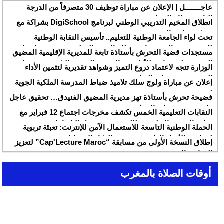
عاجــــــــل | الإعلان عن مباراة توظيف 30 متصرفاً من الدرجة
الثانية بقطاع الشباب
انطلاق المخيم التدريبي الوطني لبرنامج DigiSchool بشراكة مع
شركة هواوي المغرب
تحت لواء الجامعة الوطنية للتعليم.. تأسيس النقابة الوطنية
للمتصرفين والمتصرفات بقطاع التربية الوطنية SNASE وانتخاب
مستجدات قضية التحرش بأستاذة تابعة للمديرية الإقليمية المضيق
مكتبها الوطني
الفنيدق ولجنة تابعة للأكاديمية الجهوية للتربية والتكوين بجهة طنجة
الوزارة تتجه لاعتماد دروع التميز وشواهد تقديرية لتثمين الأداء
تطوان الحسيمة، تحل بذات المديرية الإقليمية
التربوي بمؤسسات الريادة
إعلان عن مباراة ولوج سلك تلاميذ ضباط المدرسة الملكية الجوية
لسنة 2026
فضيحة تحرش بأستاذة تهز مديرية المضيق الفنيدق… تحقيق عاجل
ولجنة تفتيش على الخط
النقابات التعليمية الخمس تكشف مخرجات اجتماع 12 فبراير مع
وزارة التربية والتعليم وتطالب بتسريع تنزيل الالتزامات
الحملة الوطنية التاسعة للاستعمال الآمن للإنترنت: تعبئة تربوية
لمواجهة الأخبار الزائفة في عصر الذكاء الاصطناعي
إطلاق النسخة الأولى من مسابقة “Cap'Lecture Maroc” لتعزيز
القراءة بالفرنسية سنة 2026
أوقات الصلاة بالمغرب