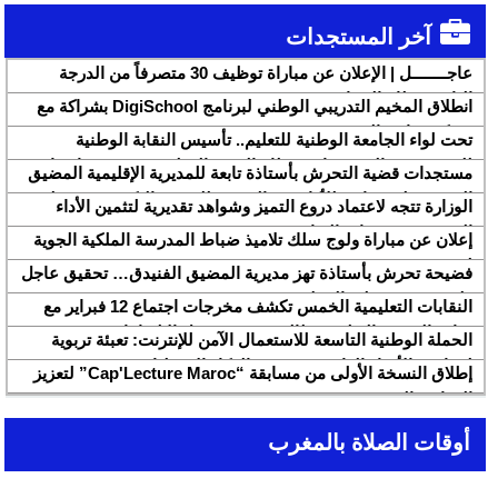
آخر المستجدات
عاجــــــــل | الإعلان عن مباراة توظيف 30 متصرفاً من الدرجة
الثانية بقطاع الشباب
انطلاق المخيم التدريبي الوطني لبرنامج DigiSchool بشراكة مع
شركة هواوي المغرب
تحت لواء الجامعة الوطنية للتعليم.. تأسيس النقابة الوطنية
للمتصرفين والمتصرفات بقطاع التربية الوطنية SNASE وانتخاب
مستجدات قضية التحرش بأستاذة تابعة للمديرية الإقليمية المضيق
مكتبها الوطني
الفنيدق ولجنة تابعة للأكاديمية الجهوية للتربية والتكوين بجهة طنجة
الوزارة تتجه لاعتماد دروع التميز وشواهد تقديرية لتثمين الأداء
تطوان الحسيمة، تحل بذات المديرية الإقليمية
التربوي بمؤسسات الريادة
إعلان عن مباراة ولوج سلك تلاميذ ضباط المدرسة الملكية الجوية
لسنة 2026
فضيحة تحرش بأستاذة تهز مديرية المضيق الفنيدق… تحقيق عاجل
ولجنة تفتيش على الخط
النقابات التعليمية الخمس تكشف مخرجات اجتماع 12 فبراير مع
وزارة التربية والتعليم وتطالب بتسريع تنزيل الالتزامات
الحملة الوطنية التاسعة للاستعمال الآمن للإنترنت: تعبئة تربوية
لمواجهة الأخبار الزائفة في عصر الذكاء الاصطناعي
إطلاق النسخة الأولى من مسابقة “Cap'Lecture Maroc” لتعزيز
القراءة بالفرنسية سنة 2026
أوقات الصلاة بالمغرب