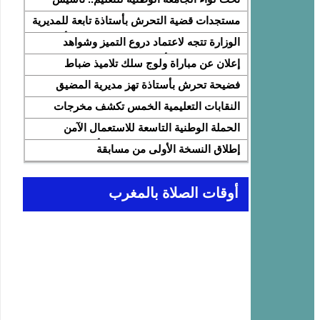
النقابة الوطنية للمتصرفين والمتصرفات بقطاع
مستجدات قضية التحرش بأستاذة تابعة للمديرية
التربية الوطنية SNASE وانتخاب مكتبها
الإقليمية المضيق الفنيدق ولجنة تابعة للأكاديمية
الوزارة تتجه لاعتماد دروع التميز وشواهد
الوطني
الجهوية للتربية والتكوين بجهة طنجة تطوان
تقديرية لتثمين الأداء التربوي بمؤسسات الريادة
إعلان عن مباراة ولوج سلك تلاميذ ضباط
الحسيمة، تحل بذات المديرية الإقليمية
المدرسة الملكية الجوية لسنة 2026
فضيحة تحرش بأستاذة تهز مديرية المضيق
الفنيدق… تحقيق عاجل ولجنة تفتيش على
النقابات التعليمية الخمس تكشف مخرجات
الخط
اجتماع 12 فبراير مع وزارة التربية والتعليم
الحملة الوطنية التاسعة للاستعمال الآمن
وتطالب بتسريع تنزيل الالتزامات
للإنترنت: تعبئة تربوية لمواجهة الأخبار الزائفة
إطلاق النسخة الأولى من مسابقة
في عصر الذكاء الاصطناعي
“Cap'Lecture Maroc” لتعزيز القراءة
بالفرنسية سنة 2026
أوقات الصلاة بالمغرب