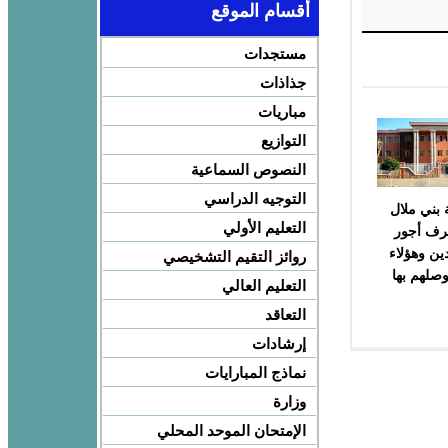
أقسام الموقع
مستجدات
جذاذات
مباريات
التوازيع
النصوص السماعية
التوجيه الدراسي
ة بني ملال
التعليم الأولي
رف أجور
دين وهؤلاء
روائز التقيم التشخيصي
وصلهم بها
التعليم العالي
التعاقد
إرشادات
نماذج المبارايات
وزارة
الإمتحان الموحد المحلي