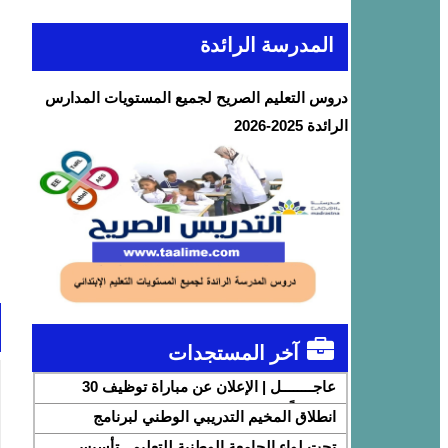
المدرسة الرائدة
دروس التعليم الصريح لجميع المستويات المدارس
الرائدة 2025-2026
آخر المستجدات
عاجــــــــل | الإعلان عن مباراة توظيف 30
متصرفاً من الدرجة الثانية بقطاع الشباب
انطلاق المخيم التدريبي الوطني لبرنامج
DigiSchool بشراكة مع شركة هواوي المغرب
تحت لواء الجامعة الوطنية للتعليم.. تأسيس