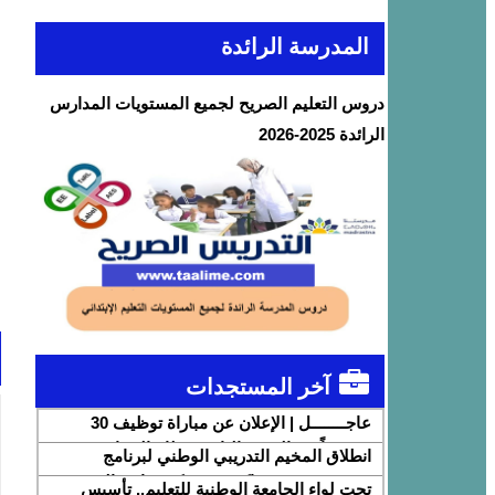
المدرسة الرائدة
دروس التعليم الصريح لجميع المستويات المدارس
الرائدة 2025-2026
آخر المستجدات
عاجــــــــل | الإعلان عن مباراة توظيف 30
متصرفاً من الدرجة الثانية بقطاع الشباب
انطلاق المخيم التدريبي الوطني لبرنامج
DigiSchool بشراكة مع شركة هواوي المغرب
تحت لواء الجامعة الوطنية للتعليم.. تأسيس