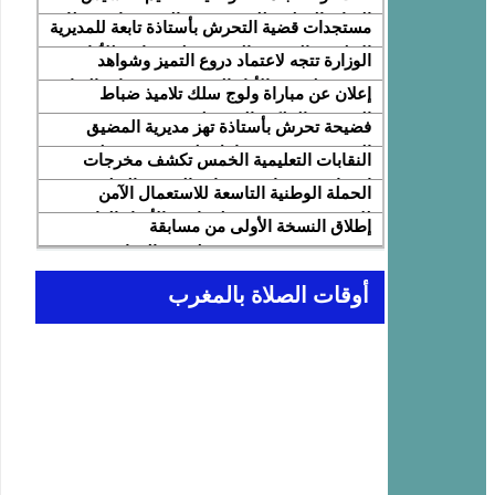
النقابة الوطنية للمتصرفين والمتصرفات بقطاع
مستجدات قضية التحرش بأستاذة تابعة للمديرية
التربية الوطنية SNASE وانتخاب مكتبها
الإقليمية المضيق الفنيدق ولجنة تابعة للأكاديمية
الوزارة تتجه لاعتماد دروع التميز وشواهد
الوطني
الجهوية للتربية والتكوين بجهة طنجة تطوان
تقديرية لتثمين الأداء التربوي بمؤسسات الريادة
إعلان عن مباراة ولوج سلك تلاميذ ضباط
الحسيمة، تحل بذات المديرية الإقليمية
المدرسة الملكية الجوية لسنة 2026
فضيحة تحرش بأستاذة تهز مديرية المضيق
الفنيدق… تحقيق عاجل ولجنة تفتيش على
النقابات التعليمية الخمس تكشف مخرجات
الخط
اجتماع 12 فبراير مع وزارة التربية والتعليم
الحملة الوطنية التاسعة للاستعمال الآمن
وتطالب بتسريع تنزيل الالتزامات
للإنترنت: تعبئة تربوية لمواجهة الأخبار الزائفة
إطلاق النسخة الأولى من مسابقة
في عصر الذكاء الاصطناعي
“Cap'Lecture Maroc” لتعزيز القراءة
بالفرنسية سنة 2026
أوقات الصلاة بالمغرب