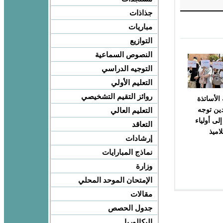
جذاذات
مباريات
التوازيع
النصوص السماعية
التوجيه الدراسي
التعليم الأولي
روائز التقيم التشخيصي
الأساتذة
دين توجه
التعليم العالي
لى أولياء
التعاقد
لاميذ
إرشادات
نماذج المبارايات
وزارة
الإمتحان الموحد المحلي
مقالات
جدول الحصص
البكالوريا