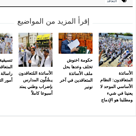
التعاقد
إقرأ المزيد من المواضيع
حكومة اخنوش
تنسيقية 
تخلف وعدها بحل
المتعاق
الأساتذة
الأساتذة المُتعاقدون
ملف الأساتذة
راسالة إ
المتعاقدون: النظام
يـشُلّون المدارس
المتعاقدين في آخر
أمور الت
الأساسي الموحد لا
بإضراب وطني يمتد
نونبر
يعنينا في شيء
أسبوعا كاملاً
ومطلبنا هو الإدماج