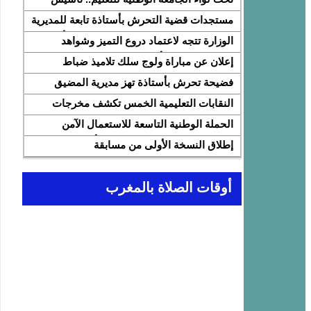
النقابة الوطنية للمتصرفين والمتصرفات بقطاع
مستجدات قضية التحرش بأستاذة تابعة للمديرية
التربية الوطنية SNASE وانتخاب مكتبها
الإقليمية المضيق الفنيدق ولجنة تابعة للأكاديمية
الوزارة تتجه لاعتماد دروع التميز وشواهد
الوطني
الجهوية للتربية والتكوين بجهة طنجة تطوان
تقديرية لتثمين الأداء التربوي بمؤسسات الريادة
إعلان عن مباراة ولوج سلك تلاميذ ضباط
الحسيمة، تحل بذات المديرية الإقليمية
المدرسة الملكية الجوية لسنة 2026
فضيحة تحرش بأستاذة تهز مديرية المضيق
الفنيدق… تحقيق عاجل ولجنة تفتيش على
النقابات التعليمية الخمس تكشف مخرجات
الخط
اجتماع 12 فبراير مع وزارة التربية والتعليم
الحملة الوطنية التاسعة للاستعمال الآمن
وتطالب بتسريع تنزيل الالتزامات
للإنترنت: تعبئة تربوية لمواجهة الأخبار الزائفة
إطلاق النسخة الأولى من مسابقة
في عصر الذكاء الاصطناعي
“Cap'Lecture Maroc” لتعزيز القراءة
بالفرنسية سنة 2026
أوقات الصلاة بالمغرب