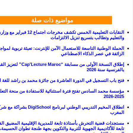
مواضيع ذات صلة
النقابات التعليمية الخمس تكشف مخرجات اجتماع 12 
والتعليم وتطالب بتسريع تنزيل الالتزامات
الحملة الوطنية التاسعة للاستعمال الآمن للإنترنت: تعبئة تربوية لمواجه
الزائفة في عصر الذكاء الاصطناعي
إطلاق النسخة الأولى من مسابقة “Cap'Lecture Maroc
بالفرنسية سنة 2026
فتح باب التسجيل في الدورة العاشرة من جائزة محمد بن راشد للغة ال
مؤسسة محمد السادس تفتح فترة استثنائية للاستفادة من منحة التعلي
2025-2026
انطلاق المخيم التدريبي الوطني لبرنامج School
المغرب
مستجدات قضية التحرش بأستاذة تابعة للمديرية الإقليمية المضيق الف
تابعة للأكاديمية الجهوية للتربية والتكوين بجهة طنجة تطوان الحسيمة،