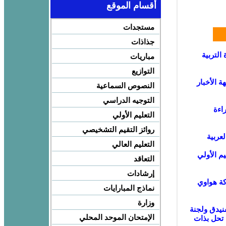
أقسام الموقع
مستجدات
جذاذات
فبراير مع وزارة التربية
مباريات
التوازيع
ة الأخبار
النصوص السماعية
التوجيه الدراسي
” لتعزيز القراءة
التعليم الأولي
روائز التقيم التشخيصي
عربية
التعليم العالي
م الأولي
التعاقد
إرشادات
Digi بشراكة مع شركة هواوي
نماذج المبارايات
وزارة
نيدق ولجنة
الإمتحان الموحد المحلي
 تحل بذات