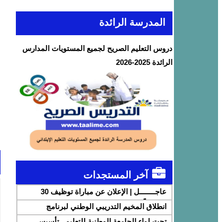
المدرسة الرائدة
دروس التعليم الصريح لجميع المستويات المدارس
الرائدة 2025-2026
آخر المستجدات
عاجــــــــل | الإعلان عن مباراة توظيف 30
متصرفاً من الدرجة الثانية بقطاع الشباب
انطلاق المخيم التدريبي الوطني لبرنامج
DigiSchool بشراكة مع شركة هواوي المغرب
تحت لواء الجامعة الوطنية للتعليم.. تأسيس