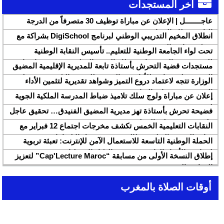
آخر المستجدات
عاجــــــــل | الإعلان عن مباراة توظيف 30 متصرفاً من الدرجة
الثانية بقطاع الشباب
انطلاق المخيم التدريبي الوطني لبرنامج DigiSchool بشراكة مع
شركة هواوي المغرب
تحت لواء الجامعة الوطنية للتعليم.. تأسيس النقابة الوطنية
للمتصرفين والمتصرفات بقطاع التربية الوطنية SNASE وانتخاب
مستجدات قضية التحرش بأستاذة تابعة للمديرية الإقليمية المضيق
مكتبها الوطني
الفنيدق ولجنة تابعة للأكاديمية الجهوية للتربية والتكوين بجهة طنجة
الوزارة تتجه لاعتماد دروع التميز وشواهد تقديرية لتثمين الأداء
تطوان الحسيمة، تحل بذات المديرية الإقليمية
التربوي بمؤسسات الريادة
إعلان عن مباراة ولوج سلك تلاميذ ضباط المدرسة الملكية الجوية
لسنة 2026
فضيحة تحرش بأستاذة تهز مديرية المضيق الفنيدق… تحقيق عاجل
ولجنة تفتيش على الخط
النقابات التعليمية الخمس تكشف مخرجات اجتماع 12 فبراير مع
وزارة التربية والتعليم وتطالب بتسريع تنزيل الالتزامات
الحملة الوطنية التاسعة للاستعمال الآمن للإنترنت: تعبئة تربوية
لمواجهة الأخبار الزائفة في عصر الذكاء الاصطناعي
إطلاق النسخة الأولى من مسابقة “Cap'Lecture Maroc” لتعزيز
القراءة بالفرنسية سنة 2026
أوقات الصلاة بالمغرب