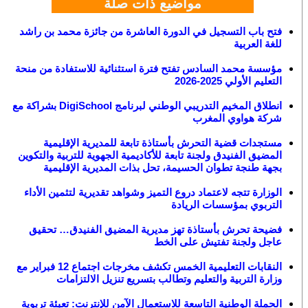
مواضيع ذات صلة
فتح باب التسجيل في الدورة العاشرة من جائزة محمد بن راشد
للغة العربية
مؤسسة محمد السادس تفتح فترة استثنائية للاستفادة من منحة
التعليم الأولي 2025-2026
انطلاق المخيم التدريبي الوطني لبرنامج DigiSchool بشراكة مع
شركة هواوي المغرب
مستجدات قضية التحرش بأستاذة تابعة للمديرية الإقليمية
المضيق الفنيدق ولجنة تابعة للأكاديمية الجهوية للتربية والتكوين
بجهة طنجة تطوان الحسيمة، تحل بذات المديرية الإقليمية
الوزارة تتجه لاعتماد دروع التميز وشواهد تقديرية لتثمين الأداء
التربوي بمؤسسات الريادة
فضيحة تحرش بأستاذة تهز مديرية المضيق الفنيدق… تحقيق
عاجل ولجنة تفتيش على الخط
النقابات التعليمية الخمس تكشف مخرجات اجتماع 12 فبراير مع
وزارة التربية والتعليم وتطالب بتسريع تنزيل الالتزامات
الحملة الوطنية التاسعة للاستعمال الآمن للإنترنت: تعبئة تربوية