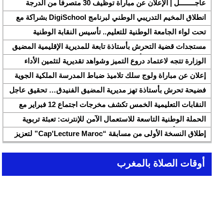
عاجــــــــل | الإعلان عن مباراة توظيف 30 متصرفاً من الدرجة
الثانية بقطاع الشباب
انطلاق المخيم التدريبي الوطني لبرنامج DigiSchool بشراكة مع
شركة هواوي المغرب
تحت لواء الجامعة الوطنية للتعليم.. تأسيس النقابة الوطنية
للمتصرفين والمتصرفات بقطاع التربية الوطنية SNASE وانتخاب
مستجدات قضية التحرش بأستاذة تابعة للمديرية الإقليمية المضيق
مكتبها الوطني
الفنيدق ولجنة تابعة للأكاديمية الجهوية للتربية والتكوين بجهة طنجة
الوزارة تتجه لاعتماد دروع التميز وشواهد تقديرية لتثمين الأداء
تطوان الحسيمة، تحل بذات المديرية الإقليمية
التربوي بمؤسسات الريادة
إعلان عن مباراة ولوج سلك تلاميذ ضباط المدرسة الملكية الجوية
لسنة 2026
فضيحة تحرش بأستاذة تهز مديرية المضيق الفنيدق… تحقيق عاجل
ولجنة تفتيش على الخط
النقابات التعليمية الخمس تكشف مخرجات اجتماع 12 فبراير مع
وزارة التربية والتعليم وتطالب بتسريع تنزيل الالتزامات
الحملة الوطنية التاسعة للاستعمال الآمن للإنترنت: تعبئة تربوية
لمواجهة الأخبار الزائفة في عصر الذكاء الاصطناعي
إطلاق النسخة الأولى من مسابقة “Cap'Lecture Maroc” لتعزيز
القراءة بالفرنسية سنة 2026
أوقات الصلاة بالمغرب