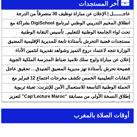
آخر المستجدات
عاجــــــــل | الإعلان عن مباراة توظيف 30 متصرفاً من الدرجة
الثانية بقطاع الشباب
انطلاق المخيم التدريبي الوطني لبرنامج DigiSchool بشراكة مع
شركة هواوي المغرب
تحت لواء الجامعة الوطنية للتعليم.. تأسيس النقابة الوطنية
للمتصرفين والمتصرفات بقطاع التربية الوطنية SNASE وانتخاب
مستجدات قضية التحرش بأستاذة تابعة للمديرية الإقليمية المضيق
مكتبها الوطني
الفنيدق ولجنة تابعة للأكاديمية الجهوية للتربية والتكوين بجهة طنجة
الوزارة تتجه لاعتماد دروع التميز وشواهد تقديرية لتثمين الأداء
تطوان الحسيمة، تحل بذات المديرية الإقليمية
التربوي بمؤسسات الريادة
إعلان عن مباراة ولوج سلك تلاميذ ضباط المدرسة الملكية الجوية
لسنة 2026
فضيحة تحرش بأستاذة تهز مديرية المضيق الفنيدق… تحقيق عاجل
ولجنة تفتيش على الخط
النقابات التعليمية الخمس تكشف مخرجات اجتماع 12 فبراير مع
وزارة التربية والتعليم وتطالب بتسريع تنزيل الالتزامات
الحملة الوطنية التاسعة للاستعمال الآمن للإنترنت: تعبئة تربوية
لمواجهة الأخبار الزائفة في عصر الذكاء الاصطناعي
إطلاق النسخة الأولى من مسابقة “Cap'Lecture Maroc” لتعزيز
القراءة بالفرنسية سنة 2026
أوقات الصلاة بالمغرب