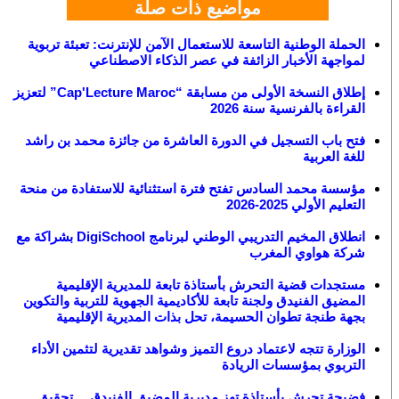
مواضيع ذات صلة
الحملة الوطنية التاسعة للاستعمال الآمن للإنترنت: تعبئة تربوية
لمواجهة الأخبار الزائفة في عصر الذكاء الاصطناعي
إطلاق النسخة الأولى من مسابقة “Cap'Lecture Maroc” لتعزيز
القراءة بالفرنسية سنة 2026
فتح باب التسجيل في الدورة العاشرة من جائزة محمد بن راشد
للغة العربية
مؤسسة محمد السادس تفتح فترة استثنائية للاستفادة من منحة
التعليم الأولي 2025-2026
انطلاق المخيم التدريبي الوطني لبرنامج DigiSchool بشراكة مع
شركة هواوي المغرب
مستجدات قضية التحرش بأستاذة تابعة للمديرية الإقليمية
المضيق الفنيدق ولجنة تابعة للأكاديمية الجهوية للتربية والتكوين
بجهة طنجة تطوان الحسيمة، تحل بذات المديرية الإقليمية
الوزارة تتجه لاعتماد دروع التميز وشواهد تقديرية لتثمين الأداء
التربوي بمؤسسات الريادة
فضيحة تحرش بأستاذة تهز مديرية المضيق الفنيدق… تحقيق