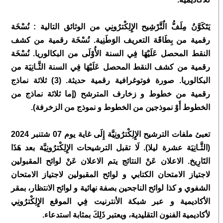
يَتَكَوَّنُ مِلَفُّ الٌتَّرْشِيح الإِِلِكْترُونِي من الوثائق التالية : نُسْخَة
رقمية من بِطَاقَة التعريف الوَطَنِية. نُسْخَة رقمية من كشف
النقط المحصل عَلَيْهَا فِي السنة الأُوْلَى من البكالوريا. نُسْخَة
رقمية من كشف النقط المحصل عَلَيْهَا فِي السنة الثَّـانِيَة من
البكالوريا. صورة فوتوغرافية رقمية حديثة. (3) ثلاثة نماذج
رقمية من خطوط و زخارف المترشح (إما ثلاثة نماذج من
الخطوط أَوْ نموذجين من الخطوط و نموذج من الزخرفة).
تعبئ ملفات الترشيح الإِِلِكْترُونِيَّة إِلَى غاية يوم 07 شتنبر 2024
(الثَّـانِيَة عشرة ليلا). لَا تقبل الترشيحات الإِِلِكْترُونِيَّة بعد هَذَا
التَارِيخ. الاعلان عَنْ النتائج يتم الاعلان عَنْ لوائح المقبولين
لاجتياز الامتحان الكتابي و لوائح المقبولين لاجتياز الامتحان
الشفوي و كذا لوائح الناجحين بصفة نهائية و لوائح الانتظار، بمقر
الأكاديمية و عبر شبكة الأنترنيت فِي الموقع الإِِلِكْترُونِي
لأكاديمية الفنون التقليدية، ويعتبر ذَلِكَ بمثابة استدعاء.