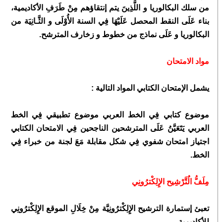
من سلك البكالوريا و اللَّذِينَ يتم إنتقاؤهم مِنْ طَرَفِ الأكاديمية،
بناء عَلَى النقط المحصل عَلَيْهَا فِي السنة الأُوْلَى و الثَّـانِيَة من
البكالوريا و عَلَى نماذج من خطوط و زخارف المترشح.
مواد الامتحان
يشمل الإمتحان الكتابي المواد التالية :
موضوع كتابي فِي الخط العربي موضوع تطبيقي فِي الخط
العربي يَتَعَيَّنُ عَلَى المترشحين الناجحين فِي الامتحان الكتابي
اجتياز امتحان شفوي فِي شكل مقابلة مَعَ لجنة من خبراء فِي
الخط.
مِلَفُّ الٌتَّرْشِيح الإِِلِكْترُونِي
تعبئ إستمارة الترشيح الإِِلِكْترُونِيَّة مِنْ خِلَالِ الموقع الإِِلِكْترُونِي
للأكاديمية.