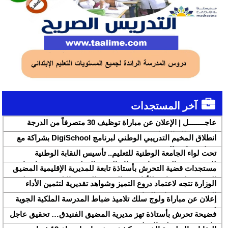
آخر المستجدات
عاجــــــــل | الإعلان عن مباراة توظيف 30 متصرفاً من الدرجة
الثانية بقطاع الشباب
انطلاق المخيم التدريبي الوطني لبرنامج DigiSchool بشراكة مع
شركة هواوي المغرب
تحت لواء الجامعة الوطنية للتعليم.. تأسيس النقابة الوطنية
للمتصرفين والمتصرفات بقطاع التربية الوطنية SNASE وانتخاب
مستجدات قضية التحرش بأستاذة تابعة للمديرية الإقليمية المضيق
مكتبها الوطني
الفنيدق ولجنة تابعة للأكاديمية الجهوية للتربية والتكوين بجهة طنجة
الوزارة تتجه لاعتماد دروع التميز وشواهد تقديرية لتثمين الأداء
تطوان الحسيمة، تحل بذات المديرية الإقليمية
التربوي بمؤسسات الريادة
إعلان عن مباراة ولوج سلك تلاميذ ضباط المدرسة الملكية الجوية
لسنة 2026
فضيحة تحرش بأستاذة تهز مديرية المضيق الفنيدق… تحقيق عاجل
ولجنة تفتيش على الخط