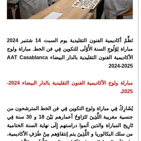
نَظِّمُ أكاديمية الفنون التقليدية يوم السبت 14 شتنبر 2024
مباراة لِوُلُوجِ السنة الأُوْلَى للتكوين فِي فن الخط. مباراة ولوج
الأكاديمية الفنون التقليدية بالدار البيضاء AAT Casablanca
2024-2025
مباراة ولوج الأكاديمية الفنون التقليدية بالدار البيضاء 2024-
2025،
يُشَارِكُ فِي مباراة ولوج التكوين فِي فن الخط المترشحون من
جنسية مغربية اللَّذِينَ تَتَرَاوَحُ أعمارهم بَيْنَ 18 و 30 سنة فِي
تَارِيخ المباراة والذين أتموا دراستهم إِلَى نهاية السنة الختامية
من سلك البكالوريا و اللَّذِينَ يتم إنتقاؤهم مِنْ طَرَفِ الأكاديمية،