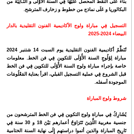
بناء عَلَى النقط المحصل عَلَيْهَا فِي السنة الأُوْلَى و الثَّـانِيَة من
البكالوريا و عَلَى نماذج من خطوط و زخارف المترشح.
التسجيل فِي مباراة ولوج الأكاديمية الفنون التقليدية بالدار
البيضاء 2024-2025
تُنَظِّمُ أكاديمية الفنون التقليدية يوم السبت 14 شتنبر 2024
مباراة لِوُلُوجِ السنة الأُوْلَى للتكوين فِي فن الخط. معلومات
خاصة بإجراء مباراة ولوج السنة الأُوْلَى للتكوين فِي فن الخط
قبل الشروع فِي عملية التسجيل القبلي، اقرأ بعناية المَعْلُومَات
الموجودة أسفله.
شروط ولوج المباراة
يُشَارِكُ فِي مباراة ولوج التكوين فِي فن الخط المترشحون من
جنسية مغربية اللَّذِينَ تَتَرَاوَحُ أعمارهم بَيْنَ 18 و 30 سنة فِي
تَارِيخ المباراة والذين أتموا دراستهم إِلَى نهاية السنة الختامية