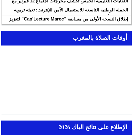
النقابات التعليمية الخمس تكشف مخرجات اجتماع 12 فبراير مع
وزارة التربية والتعليم وتطالب بتسريع تنزيل الالتزامات
الحملة الوطنية التاسعة للاستعمال الآمن للإنترنت: تعبئة تربوية
لمواجهة الأخبار الزائفة في عصر الذكاء الاصطناعي
إطلاق النسخة الأولى من مسابقة “Cap'Lecture Maroc” لتعزيز
القراءة بالفرنسية سنة 2026
أوقات الصلاة بالمغرب
الإطلاع على نتائج الباك 2026