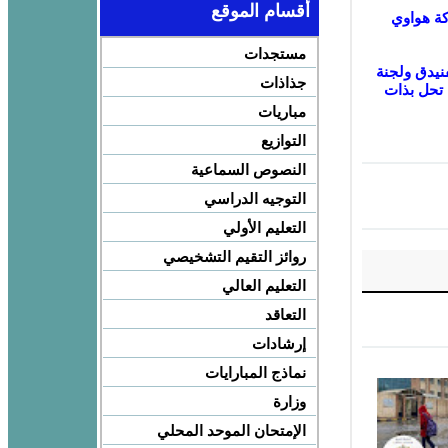
أقسام الموقع
Digi بشراكة مع شركة هواوي
مستجدات
نيدق ولجنة
جذاذات
 تحل بذات
مباريات
التوازيع
النصوص السماعية
التوجيه الدراسي
التعليم الأولي
روائز التقيم التشخيصي
التعليم العالي
التعاقد
إرشادات
نماذج المبارايات
وزارة
الإمتحان الموحد المحلي