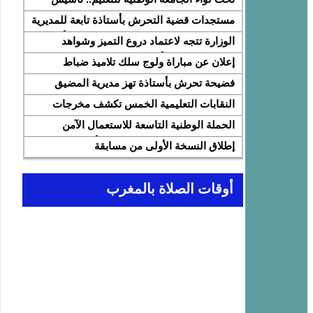
النقابة الوطنية للمتصرفين والمتصرفات بقطاع
مستجدات قضية التحرش بأستاذة تابعة للمديرية
التربية الوطنية SNASE وانتخاب مكتبها
الإقليمية المضيق الفنيدق ولجنة تابعة للأكاديمية
الوزارة تتجه لاعتماد دروع التميز وشواهد
الوطني
الجهوية للتربية والتكوين بجهة طنجة تطوان
تقديرية لتثمين الأداء التربوي بمؤسسات الريادة
إعلان عن مباراة ولوج سلك تلاميذ ضباط
الحسيمة، تحل بذات المديرية الإقليمية
المدرسة الملكية الجوية لسنة 2026
فضيحة تحرش بأستاذة تهز مديرية المضيق
الفنيدق… تحقيق عاجل ولجنة تفتيش على
النقابات التعليمية الخمس تكشف مخرجات
الخط
اجتماع 12 فبراير مع وزارة التربية والتعليم
الحملة الوطنية التاسعة للاستعمال الآمن
وتطالب بتسريع تنزيل الالتزامات
للإنترنت: تعبئة تربوية لمواجهة الأخبار الزائفة
إطلاق النسخة الأولى من مسابقة
في عصر الذكاء الاصطناعي
“Cap'Lecture Maroc” لتعزيز القراءة
بالفرنسية سنة 2026
أوقات الصلاة بالمغرب