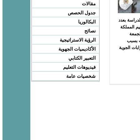
مقالات
جدول الحصص
لدراسة بعدد
البكالوريا
يم المملكة
نصائح
لجمعة
الرؤية الاستراتيجية
 بسبب
بات الجوية
الأكاديميات الجهوية
التعبير الكتابي
فيديوهات التعليم
شخصيات عامة