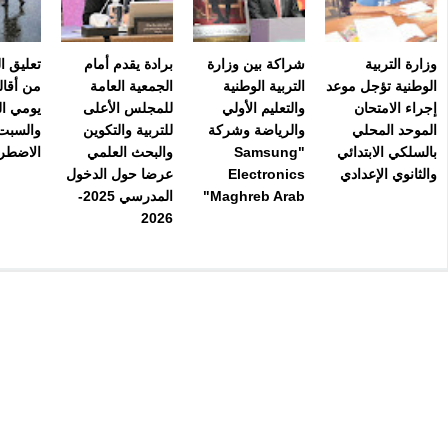
وزارة التربية
شراكة بين وزارة
برادة يقدم أمام
تعليق ا
الوطنية تؤجل موعد
التربية الوطنية
الجمعية العامة
من أقال
إجراء الامتحان
والتعليم الأولي
للمجلس الأعلى
يومي ا
الموحد المحلي
والرياضة وشركة
للتربية والتكوين
والسبت
بالسلكي الابتدائي
"Samsung
والبحث العلمي
الاضطرا
والثانوي الإعدادي
Electronics
عرضا حول الدخول
Maghreb Arab"
المدرسي 2025-
2026