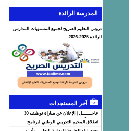
المدرسة الرائدة
دروس التعليم الصريح لجميع المستويات المدارس
الرائدة 2025-2026
آخر المستجدات
عاجــــــــل | الإعلان عن مباراة توظيف 30
متصرفاً من الدرجة الثانية بقطاع الشباب
انطلاق المخيم التدريبي الوطني لبرنامج
DigiSchool بشراكة مع شركة هواوي المغرب
تحت لواء الجامعة الوطنية للتعليم.. تأسيس