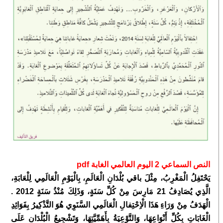
النص السماعي 2 اليوم العالمي الغابة pdf
يَحْتَفِلُ الْمَغْرِبُ، مِثْلَ باقي بُلْدَانِ الْعَالَمِ، بِالْيَوْمِ الْعَالَمِي لِلْعَابَةِ،
الَّذِي يُصَادِفُ 21 مَارِسَ مِنْ كُلِّ سَنَةٍ، وَذَلِكَ مُنْذُ سَنَةٍ 2012 .
الْهَدَفُ مِنْ وَرَاءِ هَذَا الْاِحْتِفالِ الْعَالَمِي السَّنَوِي هُوَ التَّذْكِيرُ بِفَوَائِدِ
الْغَابَاتِ بِكُلِّ أَنْوَاعِهَا، وَالتَّوْعِيَةُ بِأَهَمِّيَّتِهَا، وَتَشْجِيعُ الْبُلْدَانِ عَلَى