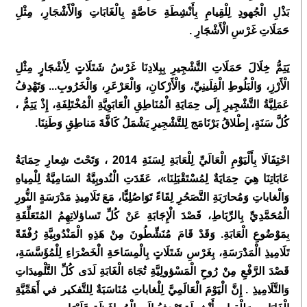
بَذْلِ الْجُهودِ لِلْقِيامِ بِأَنْشِطَةِ حَاصَّةٍ بِالْغَابَاتِ وَالْأَشْجَارِ، مِثْلِ
حَمَلَاتِ غَرْسِ الْأَشْجَارِ .
يَتِمُّ خِلَالَ حَمَلَاتِ التَّشْجِيرِ بِبِلادِنَا غَرْسُ شَتَلَاتٍ لِأَشْجَارٍ مِثْلِ
الْأَرْزِ، وَالْبَلُوطِ الْفِلَينِيِّ، وَالْأَرْكانِ، وَالْعَرْعَرِ، وَالْخَرُوبِ... وَتَهْدِفُ
عَمَلِيَّةُ التَّشْجِيرِ إِلَى حِمَايَةِ الْمُنَاطِقِ الْعَابَوِيَّةِ الْمُخْتَلِفَةِ، إِذْ يَتِمُّ ،
كُلَّ سَنَةٍ، إِطْلاقُ بَرْنَامَج لِلتَّشْجِيرِ يَشْمَلُ كَافَّةَ مَناطِقِ وَطَنِنَا.
احْتِفَالَا بِأَلْيَوْمِ الْعَالَيِّ لِلْعَابَةِ لِسَنَةِ 2014 ، وَتَحْتَ شِعارِ حِمَايَةُ
عَابَاتِنَا هِيَ حِمَايَةٌ لِمُسْتَقْبَلِنَا»، عَقَدَتِ الْنُدوبِيَّةُ السَامِيَّةُ لِلْمِياهِ
وَالْغاباتِ وَمُحارَبَةِ التَّصَحُرِ لِقَاءً تَوَاصُلِيًّا، مَعَ تَلَامِيذِ مَدْرَسَةٍ النُّورِ
الْمُحَمَّدِيِّ بِالرِّبَاطِ، قَصْدَ الْإِجَابَةِ عَنْ كُلِّ تَساؤلاتِهِمُ المُتَعَلِّقَةِ
بِمَوْضُوعِ الْعَابَةِ. وَقَدْ قَامَ مُنَشِّطُونَ مِنْ هَذِهِ الْمَنْدُوبِيَّةِ رُفْقَةً
تَلَامِيذِ الْمَدْرَسَةِ، بِغَرْسِ شَتَلَاتٍ بِالْمِسَاحَةِ الْخَضْرَاءِ لِلْمُؤَسَّسَةِ،
قَصْدَ الرَّفْعِ مِنْ رُوحِ الْمَسْؤولِيَّةِ تُجَاهَ الْغَابَةِ لَدَى كُلِّ التَّلْمِيدَاتِ
وَالتَّلَامِيذِ . إِنَّ الْيَوْمَ الْعَالَمِيَّ لِلْغاباتِ مُنَاسَبَةٌ لِلتَّفكير في أَهَمِّيَّةِ