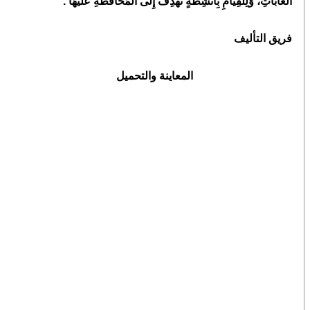
الْغَابَاتِ، وَلِلْقِيامِ بِأَنْشِطَةٍ تَهْدِفُ إِلَى الْمُحافَظَةِ عَلَيْهَا .
فريق التأليف
المعاينة والتحميل