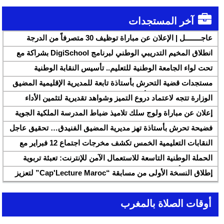
آخر المستجدات
عاجــــــــل | الإعلان عن مباراة توظيف 30 متصرفاً من الدرجة
الثانية بقطاع الشباب
انطلاق المخيم التدريبي الوطني لبرنامج DigiSchool بشراكة مع
شركة هواوي المغرب
تحت لواء الجامعة الوطنية للتعليم.. تأسيس النقابة الوطنية
للمتصرفين والمتصرفات بقطاع التربية الوطنية SNASE وانتخاب
مستجدات قضية التحرش بأستاذة تابعة للمديرية الإقليمية المضيق
مكتبها الوطني
الفنيدق ولجنة تابعة للأكاديمية الجهوية للتربية والتكوين بجهة طنجة
الوزارة تتجه لاعتماد دروع التميز وشواهد تقديرية لتثمين الأداء
تطوان الحسيمة، تحل بذات المديرية الإقليمية
التربوي بمؤسسات الريادة
إعلان عن مباراة ولوج سلك تلاميذ ضباط المدرسة الملكية الجوية
لسنة 2026
فضيحة تحرش بأستاذة تهز مديرية المضيق الفنيدق… تحقيق عاجل
ولجنة تفتيش على الخط
النقابات التعليمية الخمس تكشف مخرجات اجتماع 12 فبراير مع
وزارة التربية والتعليم وتطالب بتسريع تنزيل الالتزامات
الحملة الوطنية التاسعة للاستعمال الآمن للإنترنت: تعبئة تربوية
لمواجهة الأخبار الزائفة في عصر الذكاء الاصطناعي
إطلاق النسخة الأولى من مسابقة “Cap'Lecture Maroc” لتعزيز
القراءة بالفرنسية سنة 2026
أوقات الصلاة بالمغرب