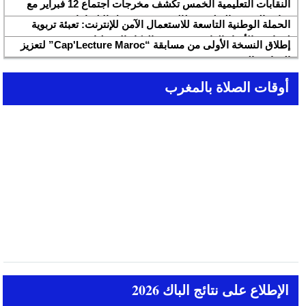
النقابات التعليمية الخمس تكشف مخرجات اجتماع 12 فبراير مع
وزارة التربية والتعليم وتطالب بتسريع تنزيل الالتزامات
الحملة الوطنية التاسعة للاستعمال الآمن للإنترنت: تعبئة تربوية
لمواجهة الأخبار الزائفة في عصر الذكاء الاصطناعي
إطلاق النسخة الأولى من مسابقة “Cap'Lecture Maroc” لتعزيز
القراءة بالفرنسية سنة 2026
أوقات الصلاة بالمغرب
الإطلاع على نتائج الباك 2026