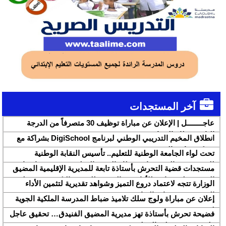
آخر المستجدات
عاجــــــــل | الإعلان عن مباراة توظيف 30 متصرفاً من الدرجة
الثانية بقطاع الشباب
انطلاق المخيم التدريبي الوطني لبرنامج DigiSchool بشراكة مع
شركة هواوي المغرب
تحت لواء الجامعة الوطنية للتعليم.. تأسيس النقابة الوطنية
للمتصرفين والمتصرفات بقطاع التربية الوطنية SNASE وانتخاب
مستجدات قضية التحرش بأستاذة تابعة للمديرية الإقليمية المضيق
مكتبها الوطني
الفنيدق ولجنة تابعة للأكاديمية الجهوية للتربية والتكوين بجهة طنجة
الوزارة تتجه لاعتماد دروع التميز وشواهد تقديرية لتثمين الأداء
تطوان الحسيمة، تحل بذات المديرية الإقليمية
التربوي بمؤسسات الريادة
إعلان عن مباراة ولوج سلك تلاميذ ضباط المدرسة الملكية الجوية
لسنة 2026
فضيحة تحرش بأستاذة تهز مديرية المضيق الفنيدق… تحقيق عاجل
ولجنة تفتيش على الخط