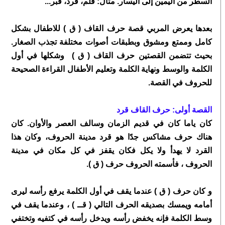
السطر من اليمين إلى اليسار. مثال: قلم، قرد، قبر...
بعدها يعرض المربي قصة حرف القاف ( ق ) للاطفال بشكل
كامل وممتع ومشوق وبطبقات أصوات مختلفة تجذب الصغار.
بحيث تتضمن القصتين حرف القاف ( ق ) وشكلها في أول
الكلمة والوسط ونهاية الكلمة وتعليم الأطفال القراءة الصحيحة
للحروف في القصة.
القصة أولى: حرف القاف قرد
كان ياما كان في قديم الزمان وسالف العصر والأوان. كان
هناك حرف مشاكس جدًا هو قرد مدينة الحروف، وكان هذا
القرد لا يهدأ ولا يكل فكان يقفز في كل مكان في مدينة
الحروف ، فأسمته الحروف حرف ( ق ).
و كان حرف ( ق ) عندما يقف في أول الكلمة يرفع رأسه ليرى
أمامه ويمسك بصديقه الحرف التالي ( قــ ) ، وعندما يقف في
وسط الكلمة فإنه يخفض رأسه ويدخل رأسه في كتفيه وتختفي