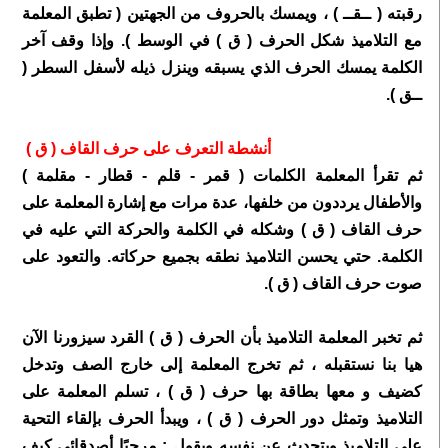
رقبته ( ــقــ ) ، ويمسك بالحروف من الجهتين ( تطبق المعلمة
مع التلاميذ شكل الحرف ( ق ) في الوسط ).
وإذا وقف آخر
الكلمة يمسك الحرف الذي يسبقه وينزل ذيله لأسفل السطر (
ــق ).
أنشطة التعرف على حرف
القاف ( ق )
ثم تقرأ المعلمة الكلمات ( قمر - قلم - قطار - مقلمة )
والأطفال يرددون من خلفها، عدة مرات مع إشارة المعلمة على
حرف القاف ( ق ) وشكله في الكلمة والحركة التي عليه في
الكلمة. حتي يحسن التلاميذ نطقه بجميع حركاته. والتعود على
صوت حرف القاف ( ق ).
ثم تخبر المعلمة التلاميذ بأن الحرف ( ق ) القرد سيزورنا الآن
هيا بنا نستقبله ، ثم تخرج المعلمة إلى خارج الصف وتدخل
كضيف و معها بطاقة بها حرف ( ق ) ، تسلم المعلمة على
التلاميذ وتمثل دور الحرف ( ق ) ، ويبدأ الحرف بإلقاء التحية
على التلاميذ ويتحدث عن نفسه ويقول : مرحبًا أصدقائي كيف