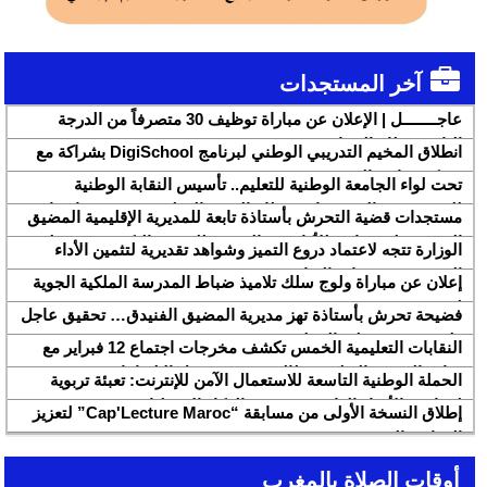
آخر المستجدات
عاجــــــــل | الإعلان عن مباراة توظيف 30 متصرفاً من الدرجة
الثانية بقطاع الشباب
انطلاق المخيم التدريبي الوطني لبرنامج DigiSchool بشراكة مع
شركة هواوي المغرب
تحت لواء الجامعة الوطنية للتعليم.. تأسيس النقابة الوطنية
للمتصرفين والمتصرفات بقطاع التربية الوطنية SNASE وانتخاب
مستجدات قضية التحرش بأستاذة تابعة للمديرية الإقليمية المضيق
مكتبها الوطني
الفنيدق ولجنة تابعة للأكاديمية الجهوية للتربية والتكوين بجهة طنجة
الوزارة تتجه لاعتماد دروع التميز وشواهد تقديرية لتثمين الأداء
تطوان الحسيمة، تحل بذات المديرية الإقليمية
التربوي بمؤسسات الريادة
إعلان عن مباراة ولوج سلك تلاميذ ضباط المدرسة الملكية الجوية
لسنة 2026
فضيحة تحرش بأستاذة تهز مديرية المضيق الفنيدق… تحقيق عاجل
ولجنة تفتيش على الخط
النقابات التعليمية الخمس تكشف مخرجات اجتماع 12 فبراير مع
وزارة التربية والتعليم وتطالب بتسريع تنزيل الالتزامات
الحملة الوطنية التاسعة للاستعمال الآمن للإنترنت: تعبئة تربوية
لمواجهة الأخبار الزائفة في عصر الذكاء الاصطناعي
إطلاق النسخة الأولى من مسابقة “Cap'Lecture Maroc” لتعزيز
القراءة بالفرنسية سنة 2026
أوقات الصلاة بالمغرب