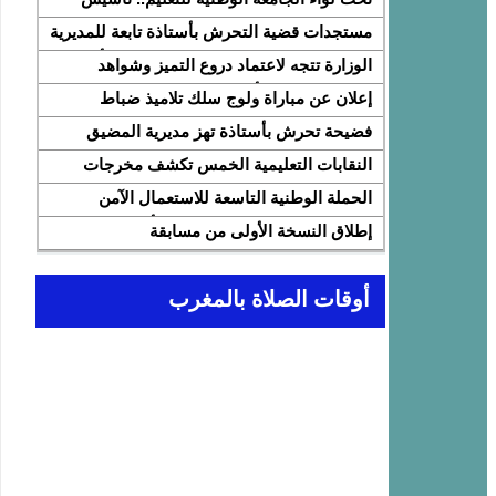
النقابة الوطنية للمتصرفين والمتصرفات بقطاع
مستجدات قضية التحرش بأستاذة تابعة للمديرية
التربية الوطنية SNASE وانتخاب مكتبها
الإقليمية المضيق الفنيدق ولجنة تابعة للأكاديمية
الوزارة تتجه لاعتماد دروع التميز وشواهد
الوطني
الجهوية للتربية والتكوين بجهة طنجة تطوان
تقديرية لتثمين الأداء التربوي بمؤسسات الريادة
إعلان عن مباراة ولوج سلك تلاميذ ضباط
الحسيمة، تحل بذات المديرية الإقليمية
المدرسة الملكية الجوية لسنة 2026
فضيحة تحرش بأستاذة تهز مديرية المضيق
الفنيدق… تحقيق عاجل ولجنة تفتيش على
النقابات التعليمية الخمس تكشف مخرجات
الخط
اجتماع 12 فبراير مع وزارة التربية والتعليم
الحملة الوطنية التاسعة للاستعمال الآمن
وتطالب بتسريع تنزيل الالتزامات
للإنترنت: تعبئة تربوية لمواجهة الأخبار الزائفة
إطلاق النسخة الأولى من مسابقة
في عصر الذكاء الاصطناعي
“Cap'Lecture Maroc” لتعزيز القراءة
بالفرنسية سنة 2026
أوقات الصلاة بالمغرب