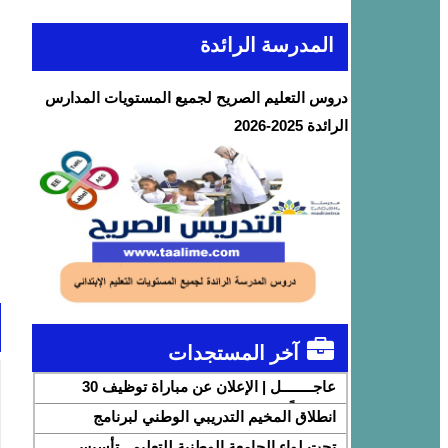
المدرسة الرائدة
دروس التعليم الصريح لجميع المستويات المدارس
الرائدة 2025-2026
آخر المستجدات
عاجــــــــل | الإعلان عن مباراة توظيف 30
متصرفاً من الدرجة الثانية بقطاع الشباب
انطلاق المخيم التدريبي الوطني لبرنامج
DigiSchool بشراكة مع شركة هواوي المغرب
تحت لواء الجامعة الوطنية للتعليم.. تأسيس