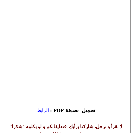
تحميل بصيغة PDF :
الرابط
لا تقرأ و ترحل، شاركنا برأيك. فتعليقاتكم و لو بكلمة "شكرا"