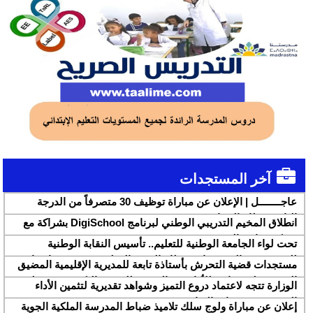
آخر المستجدات
عاجــــــــل | الإعلان عن مباراة توظيف 30 متصرفاً من الدرجة
الثانية بقطاع الشباب
انطلاق المخيم التدريبي الوطني لبرنامج DigiSchool بشراكة مع
شركة هواوي المغرب
تحت لواء الجامعة الوطنية للتعليم.. تأسيس النقابة الوطنية
للمتصرفين والمتصرفات بقطاع التربية الوطنية SNASE وانتخاب
مستجدات قضية التحرش بأستاذة تابعة للمديرية الإقليمية المضيق
مكتبها الوطني
الفنيدق ولجنة تابعة للأكاديمية الجهوية للتربية والتكوين بجهة طنجة
الوزارة تتجه لاعتماد دروع التميز وشواهد تقديرية لتثمين الأداء
تطوان الحسيمة، تحل بذات المديرية الإقليمية
التربوي بمؤسسات الريادة
إعلان عن مباراة ولوج سلك تلاميذ ضباط المدرسة الملكية الجوية