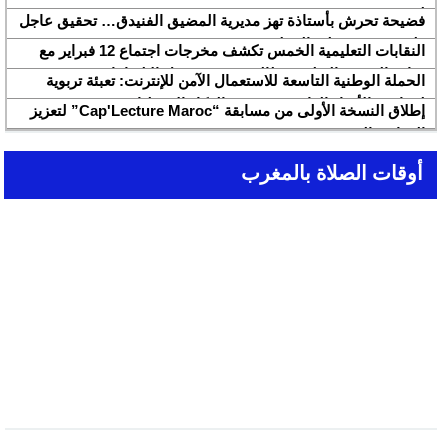
لسنة 2026
فضيحة تحرش بأستاذة تهز مديرية المضيق الفنيدق… تحقيق عاجل
ولجنة تفتيش على الخط
النقابات التعليمية الخمس تكشف مخرجات اجتماع 12 فبراير مع
وزارة التربية والتعليم وتطالب بتسريع تنزيل الالتزامات
الحملة الوطنية التاسعة للاستعمال الآمن للإنترنت: تعبئة تربوية
لمواجهة الأخبار الزائفة في عصر الذكاء الاصطناعي
إطلاق النسخة الأولى من مسابقة “Cap'Lecture Maroc” لتعزيز
القراءة بالفرنسية سنة 2026
أوقات الصلاة بالمغرب