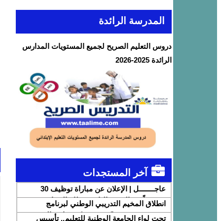
المدرسة الرائدة
دروس التعليم الصريح لجميع المستويات المدارس
الرائدة 2025-2026
آخر المستجدات
عاجــــــــل | الإعلان عن مباراة توظيف 30
متصرفاً من الدرجة الثانية بقطاع الشباب
انطلاق المخيم التدريبي الوطني لبرنامج
DigiSchool بشراكة مع شركة هواوي المغرب
تحت لواء الجامعة الوطنية للتعليم.. تأسيس