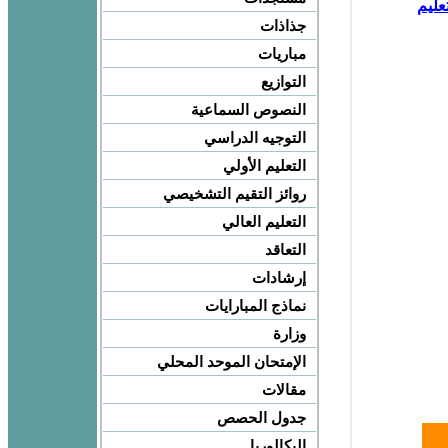
عليم
جذاذات
مباريات
التوازيع
النصوص السماعية
التوجيه الدراسي
التعليم الأولي
روائز التقيم التشخيصي
التعليم العالي
التعاقد
إرشادات
نماذج المبارايات
وزارة
الإمتحان الموحد المحلي
مقالات
جدول الحصص
البكالوريا