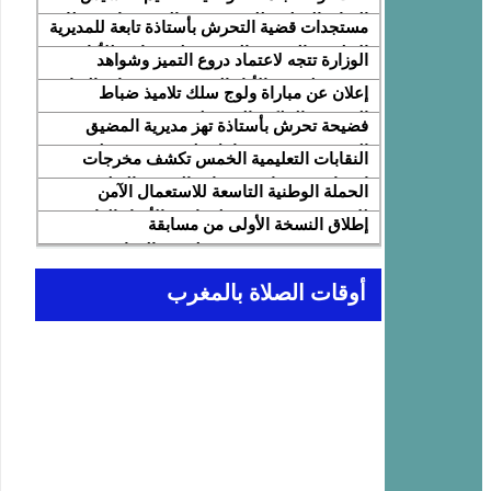
النقابة الوطنية للمتصرفين والمتصرفات بقطاع
مستجدات قضية التحرش بأستاذة تابعة للمديرية
التربية الوطنية SNASE وانتخاب مكتبها
الإقليمية المضيق الفنيدق ولجنة تابعة للأكاديمية
الوزارة تتجه لاعتماد دروع التميز وشواهد
الوطني
الجهوية للتربية والتكوين بجهة طنجة تطوان
تقديرية لتثمين الأداء التربوي بمؤسسات الريادة
إعلان عن مباراة ولوج سلك تلاميذ ضباط
الحسيمة، تحل بذات المديرية الإقليمية
المدرسة الملكية الجوية لسنة 2026
فضيحة تحرش بأستاذة تهز مديرية المضيق
الفنيدق… تحقيق عاجل ولجنة تفتيش على
النقابات التعليمية الخمس تكشف مخرجات
الخط
اجتماع 12 فبراير مع وزارة التربية والتعليم
الحملة الوطنية التاسعة للاستعمال الآمن
وتطالب بتسريع تنزيل الالتزامات
للإنترنت: تعبئة تربوية لمواجهة الأخبار الزائفة
إطلاق النسخة الأولى من مسابقة
في عصر الذكاء الاصطناعي
“Cap'Lecture Maroc” لتعزيز القراءة
بالفرنسية سنة 2026
أوقات الصلاة بالمغرب