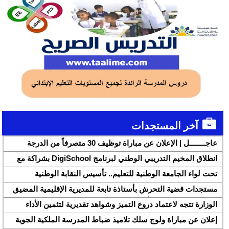
آخر المستجدات
عاجــــــــل | الإعلان عن مباراة توظيف 30 متصرفاً من الدرجة
الثانية بقطاع الشباب
انطلاق المخيم التدريبي الوطني لبرنامج DigiSchool بشراكة مع
شركة هواوي المغرب
تحت لواء الجامعة الوطنية للتعليم.. تأسيس النقابة الوطنية
للمتصرفين والمتصرفات بقطاع التربية الوطنية SNASE وانتخاب
مستجدات قضية التحرش بأستاذة تابعة للمديرية الإقليمية المضيق
مكتبها الوطني
الفنيدق ولجنة تابعة للأكاديمية الجهوية للتربية والتكوين بجهة طنجة
الوزارة تتجه لاعتماد دروع التميز وشواهد تقديرية لتثمين الأداء
تطوان الحسيمة، تحل بذات المديرية الإقليمية
التربوي بمؤسسات الريادة
إعلان عن مباراة ولوج سلك تلاميذ ضباط المدرسة الملكية الجوية