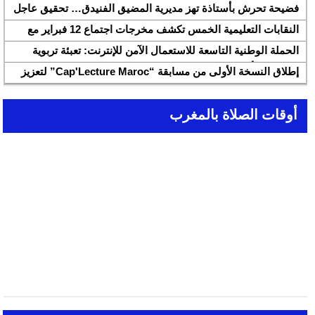
لسنة 2026
فضيحة تحرش بأستاذة تهز مديرية المضيق الفنيدق… تحقيق عاجل
ولجنة تفتيش على الخط
النقابات التعليمية الخمس تكشف مخرجات اجتماع 12 فبراير مع
وزارة التربية والتعليم وتطالب بتسريع تنزيل الالتزامات
الحملة الوطنية التاسعة للاستعمال الآمن للإنترنت: تعبئة تربوية
لمواجهة الأخبار الزائفة في عصر الذكاء الاصطناعي
إطلاق النسخة الأولى من مسابقة “Cap'Lecture Maroc” لتعزيز
القراءة بالفرنسية سنة 2026
أوقات الصلاة بالمغرب