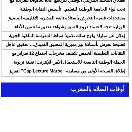
انطلاق المخيم التدريبي الوطني لبرنامج DigiSchool بشراكة مع
شركة هواوي المغرب
تحت لواء الجامعة الوطنية للتعليم.. تأسيس النقابة الوطنية
للمتصرفين والمتصرفات بقطاع التربية الوطنية SNASE وانتخاب
مستجدات قضية التحرش بأستاذة تابعة للمديرية الإقليمية المضيق
مكتبها الوطني
الفنيدق ولجنة تابعة للأكاديمية الجهوية للتربية والتكوين بجهة طنجة
الوزارة تتجه لاعتماد دروع التميز وشواهد تقديرية لتثمين الأداء
تطوان الحسيمة، تحل بذات المديرية الإقليمية
التربوي بمؤسسات الريادة
إعلان عن مباراة ولوج سلك تلاميذ ضباط المدرسة الملكية الجوية
لسنة 2026
فضيحة تحرش بأستاذة تهز مديرية المضيق الفنيدق… تحقيق عاجل
ولجنة تفتيش على الخط
النقابات التعليمية الخمس تكشف مخرجات اجتماع 12 فبراير مع
وزارة التربية والتعليم وتطالب بتسريع تنزيل الالتزامات
الحملة الوطنية التاسعة للاستعمال الآمن للإنترنت: تعبئة تربوية
لمواجهة الأخبار الزائفة في عصر الذكاء الاصطناعي
إطلاق النسخة الأولى من مسابقة “Cap'Lecture Maroc” لتعزيز
القراءة بالفرنسية سنة 2026
أوقات الصلاة بالمغرب