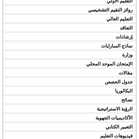
التعليم الأولي
روائز التقيم التشخيصي
التعليم العالي
التعاقد
إرشادات
نماذج المبارايات
وزارة
الإمتحان الموحد المحلي
مقالات
جدول الحصص
البكالوريا
نصائح
الرؤية الاستراتيجية
الأكاديميات الجهوية
التعبير الكتابي
فيديوهات التعليم