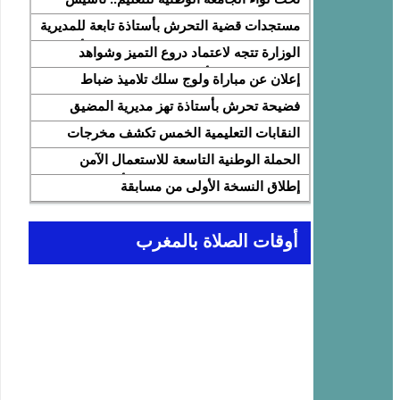
النقابة الوطنية للمتصرفين والمتصرفات بقطاع
مستجدات قضية التحرش بأستاذة تابعة للمديرية
التربية الوطنية SNASE وانتخاب مكتبها
الإقليمية المضيق الفنيدق ولجنة تابعة للأكاديمية
الوزارة تتجه لاعتماد دروع التميز وشواهد
الوطني
الجهوية للتربية والتكوين بجهة طنجة تطوان
تقديرية لتثمين الأداء التربوي بمؤسسات الريادة
إعلان عن مباراة ولوج سلك تلاميذ ضباط
الحسيمة، تحل بذات المديرية الإقليمية
المدرسة الملكية الجوية لسنة 2026
فضيحة تحرش بأستاذة تهز مديرية المضيق
الفنيدق… تحقيق عاجل ولجنة تفتيش على
النقابات التعليمية الخمس تكشف مخرجات
الخط
اجتماع 12 فبراير مع وزارة التربية والتعليم
الحملة الوطنية التاسعة للاستعمال الآمن
وتطالب بتسريع تنزيل الالتزامات
للإنترنت: تعبئة تربوية لمواجهة الأخبار الزائفة
إطلاق النسخة الأولى من مسابقة
في عصر الذكاء الاصطناعي
“Cap'Lecture Maroc” لتعزيز القراءة
بالفرنسية سنة 2026
أوقات الصلاة بالمغرب