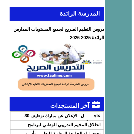
المدرسة الرائدة
دروس التعليم الصريح لجميع المستويات المدارس
الرائدة 2025-2026
آخر المستجدات
عاجــــــــل | الإعلان عن مباراة توظيف 30
متصرفاً من الدرجة الثانية بقطاع الشباب
انطلاق المخيم التدريبي الوطني لبرنامج
DigiSchool بشراكة مع شركة هواوي المغرب
تحت لواء الجامعة الوطنية للتعليم.. تأسيس