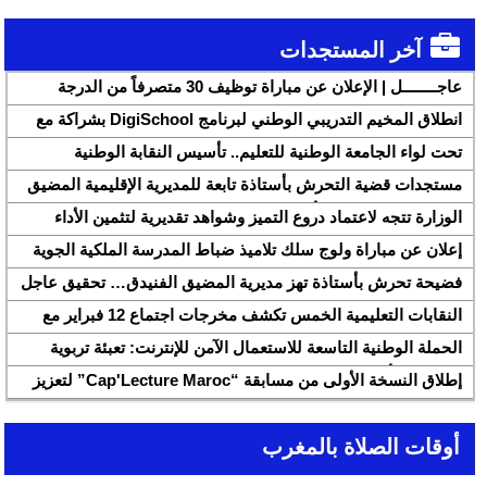
آخر المستجدات
عاجــــــــل | الإعلان عن مباراة توظيف 30 متصرفاً من الدرجة
الثانية بقطاع الشباب
انطلاق المخيم التدريبي الوطني لبرنامج DigiSchool بشراكة مع
شركة هواوي المغرب
تحت لواء الجامعة الوطنية للتعليم.. تأسيس النقابة الوطنية
للمتصرفين والمتصرفات بقطاع التربية الوطنية SNASE وانتخاب
مستجدات قضية التحرش بأستاذة تابعة للمديرية الإقليمية المضيق
مكتبها الوطني
الفنيدق ولجنة تابعة للأكاديمية الجهوية للتربية والتكوين بجهة طنجة
الوزارة تتجه لاعتماد دروع التميز وشواهد تقديرية لتثمين الأداء
تطوان الحسيمة، تحل بذات المديرية الإقليمية
التربوي بمؤسسات الريادة
إعلان عن مباراة ولوج سلك تلاميذ ضباط المدرسة الملكية الجوية
لسنة 2026
فضيحة تحرش بأستاذة تهز مديرية المضيق الفنيدق… تحقيق عاجل
ولجنة تفتيش على الخط
النقابات التعليمية الخمس تكشف مخرجات اجتماع 12 فبراير مع
وزارة التربية والتعليم وتطالب بتسريع تنزيل الالتزامات
الحملة الوطنية التاسعة للاستعمال الآمن للإنترنت: تعبئة تربوية
لمواجهة الأخبار الزائفة في عصر الذكاء الاصطناعي
إطلاق النسخة الأولى من مسابقة “Cap'Lecture Maroc” لتعزيز
القراءة بالفرنسية سنة 2026
أوقات الصلاة بالمغرب