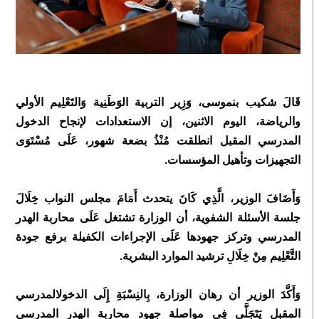
قَالَ شكيب بنموسى، وَزِير التربية الوَطَنِية وَالتَعْلِيم الأولي
والرياضة، اليوم الاثنين، إن الاستعدادات لإنجاح الدخول
المدرسي المقبل انطلقت مُنْذُ بضعة شهور، عَلَى مُسْتَوَى
التجهيزات وتأهيل المؤسسات.
وَأَضَافَ الوزير، الَّذِي كَانَ يتحدث أَمَامَ مجلس النواب خِلَالَ
جلسة الأسئلة الشفوية، أن الوزارة تشتغل عَلَى محاربة الهدر
المدرسي وتركز جهودها عَلَى الإجراءات الكفيلة برفع جودة
التَّعْلِيم مِنْ خِلَالِ ترشيد الموارد البشرية.
وَأَكَّدَ الوزير أن رهان الوزارة، بِالنِسْبَةِ إِلَى الدخولالمدرسي
المقبل يَتَجَلَّى فِي مواصلة جهود محاربة الهدر المدرسي