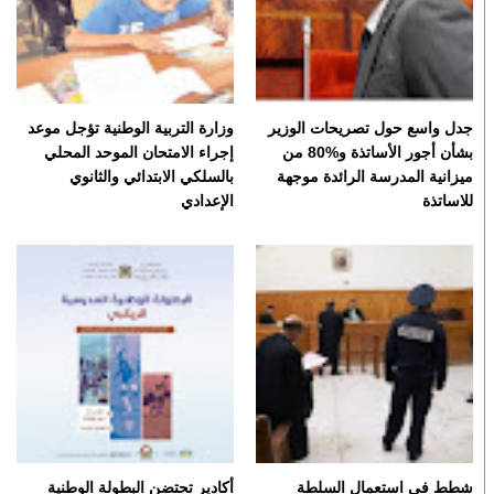
جدل واسع حول تصريحات الوزير
وزارة التربية الوطنية تؤجل موعد
بشأن أجور الأساتذة و%80 من
إجراء الامتحان الموحد المحلي
ميزانية المدرسة الرائدة موجهة
بالسلكي الابتدائي والثانوي
للاساتذة
الإعدادي
شطط في استعمال السلطة
أكادير تحتضن البطولة الوطنية