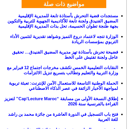
مواضيع ذات صلة
مستجدات قضية التحرش بأستاذة تابعة للمديرية الإقليمية
المضيق الفنيدق ولجنة تابعة للأكاديمية الجهوية للتربية والتكوين
بجهة طنجة تطوان الحسيمة، تحل بذات المديرية الإقليمية
الوزارة تتجه لاعتماد دروع التميز وشواهد تقديرية لتثمين الأداء
التربوي بمؤسسات الريادة
فضيحة تحرش بأستاذة تهز مديرية المضيق الفنيدق… تحقيق
عاجل ولجنة تفتيش على الخط
النقابات التعليمية الخمس تكشف مخرجات اجتماع 12 فبراير مع
وزارة التربية والتعليم وتطالب بتسريع تنزيل الالتزامات
الحملة الوطنية التاسعة للاستعمال الآمن للإنترنت: تعبئة تربوية
لمواجهة الأخبار الزائفة في عصر الذكاء الاصطناعي
إطلاق النسخة الأولى من مسابقة “Cap'Lecture Maroc” لتعزيز
القراءة بالفرنسية سنة 2026
فتح باب التسجيل في الدورة العاشرة من جائزة محمد بن راشد
للغة العربية