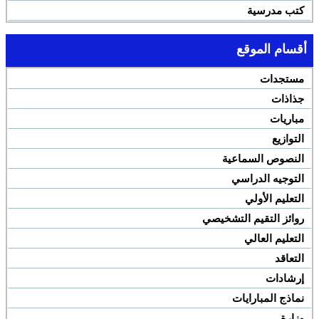
كتب مدرسية
أقسام الموقع
مستجدات
جذاذات
مباريات
التوازيع
النصوص السماعية
التوجيه الدراسي
التعليم الأولي
روائز التقيم التشخيصي
التعليم العالي
التعاقد
إرشادات
نماذج المبارايات
وزارة