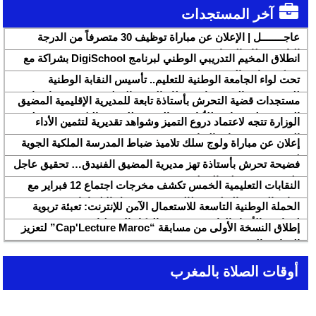
آخر المستجدات
عاجــــــــل | الإعلان عن مباراة توظيف 30 متصرفاً من الدرجة
الثانية بقطاع الشباب
انطلاق المخيم التدريبي الوطني لبرنامج DigiSchool بشراكة مع
شركة هواوي المغرب
تحت لواء الجامعة الوطنية للتعليم.. تأسيس النقابة الوطنية
للمتصرفين والمتصرفات بقطاع التربية الوطنية SNASE وانتخاب
مستجدات قضية التحرش بأستاذة تابعة للمديرية الإقليمية المضيق
مكتبها الوطني
الفنيدق ولجنة تابعة للأكاديمية الجهوية للتربية والتكوين بجهة طنجة
الوزارة تتجه لاعتماد دروع التميز وشواهد تقديرية لتثمين الأداء
تطوان الحسيمة، تحل بذات المديرية الإقليمية
التربوي بمؤسسات الريادة
إعلان عن مباراة ولوج سلك تلاميذ ضباط المدرسة الملكية الجوية
لسنة 2026
فضيحة تحرش بأستاذة تهز مديرية المضيق الفنيدق… تحقيق عاجل
ولجنة تفتيش على الخط
النقابات التعليمية الخمس تكشف مخرجات اجتماع 12 فبراير مع
وزارة التربية والتعليم وتطالب بتسريع تنزيل الالتزامات
الحملة الوطنية التاسعة للاستعمال الآمن للإنترنت: تعبئة تربوية
لمواجهة الأخبار الزائفة في عصر الذكاء الاصطناعي
إطلاق النسخة الأولى من مسابقة “Cap'Lecture Maroc” لتعزيز
القراءة بالفرنسية سنة 2026
أوقات الصلاة بالمغرب