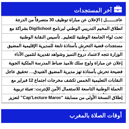
آخر المستجدات
عاجــــــــل | الإعلان عن مباراة توظيف 30 متصرفاً من الدرجة
الثانية بقطاع الشباب
انطلاق المخيم التدريبي الوطني لبرنامج DigiSchool بشراكة مع
شركة هواوي المغرب
تحت لواء الجامعة الوطنية للتعليم.. تأسيس النقابة الوطنية
للمتصرفين والمتصرفات بقطاع التربية الوطنية SNASE وانتخاب
مستجدات قضية التحرش بأستاذة تابعة للمديرية الإقليمية المضيق
مكتبها الوطني
الفنيدق ولجنة تابعة للأكاديمية الجهوية للتربية والتكوين بجهة طنجة
الوزارة تتجه لاعتماد دروع التميز وشواهد تقديرية لتثمين الأداء
تطوان الحسيمة، تحل بذات المديرية الإقليمية
التربوي بمؤسسات الريادة
إعلان عن مباراة ولوج سلك تلاميذ ضباط المدرسة الملكية الجوية
لسنة 2026
فضيحة تحرش بأستاذة تهز مديرية المضيق الفنيدق… تحقيق عاجل
ولجنة تفتيش على الخط
النقابات التعليمية الخمس تكشف مخرجات اجتماع 12 فبراير مع
وزارة التربية والتعليم وتطالب بتسريع تنزيل الالتزامات
الحملة الوطنية التاسعة للاستعمال الآمن للإنترنت: تعبئة تربوية
لمواجهة الأخبار الزائفة في عصر الذكاء الاصطناعي
إطلاق النسخة الأولى من مسابقة “Cap'Lecture Maroc” لتعزيز
القراءة بالفرنسية سنة 2026
أوقات الصلاة بالمغرب