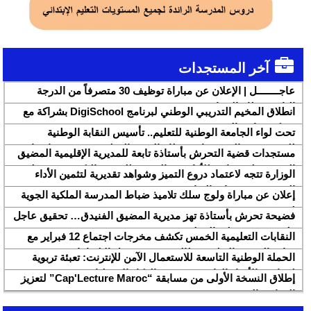
آخر المستجدات
عاجــــــــل | الإعلان عن مباراة توظيف 30 متصرفاً من الدرجة
الثانية بقطاع الشباب
انطلاق المخيم التدريبي الوطني لبرنامج DigiSchool بشراكة مع
شركة هواوي المغرب
تحت لواء الجامعة الوطنية للتعليم.. تأسيس النقابة الوطنية
للمتصرفين والمتصرفات بقطاع التربية الوطنية SNASE وانتخاب
مستجدات قضية التحرش بأستاذة تابعة للمديرية الإقليمية المضيق
مكتبها الوطني
الفنيدق ولجنة تابعة للأكاديمية الجهوية للتربية والتكوين بجهة طنجة
الوزارة تتجه لاعتماد دروع التميز وشواهد تقديرية لتثمين الأداء
تطوان الحسيمة، تحل بذات المديرية الإقليمية
التربوي بمؤسسات الريادة
إعلان عن مباراة ولوج سلك تلاميذ ضباط المدرسة الملكية الجوية
لسنة 2026
فضيحة تحرش بأستاذة تهز مديرية المضيق الفنيدق… تحقيق عاجل
ولجنة تفتيش على الخط
النقابات التعليمية الخمس تكشف مخرجات اجتماع 12 فبراير مع
وزارة التربية والتعليم وتطالب بتسريع تنزيل الالتزامات
الحملة الوطنية التاسعة للاستعمال الآمن للإنترنت: تعبئة تربوية
لمواجهة الأخبار الزائفة في عصر الذكاء الاصطناعي
إطلاق النسخة الأولى من مسابقة “Cap'Lecture Maroc” لتعزيز
القراءة بالفرنسية سنة 2026