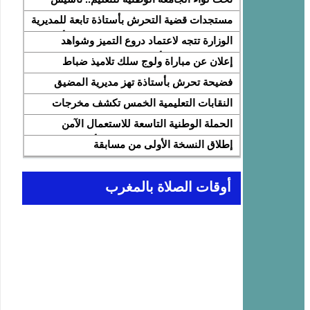
النقابة الوطنية للمتصرفين والمتصرفات بقطاع
مستجدات قضية التحرش بأستاذة تابعة للمديرية
التربية الوطنية SNASE وانتخاب مكتبها
الإقليمية المضيق الفنيدق ولجنة تابعة للأكاديمية
الوزارة تتجه لاعتماد دروع التميز وشواهد
الوطني
الجهوية للتربية والتكوين بجهة طنجة تطوان
تقديرية لتثمين الأداء التربوي بمؤسسات الريادة
إعلان عن مباراة ولوج سلك تلاميذ ضباط
الحسيمة، تحل بذات المديرية الإقليمية
المدرسة الملكية الجوية لسنة 2026
فضيحة تحرش بأستاذة تهز مديرية المضيق
الفنيدق… تحقيق عاجل ولجنة تفتيش على
النقابات التعليمية الخمس تكشف مخرجات
الخط
اجتماع 12 فبراير مع وزارة التربية والتعليم
الحملة الوطنية التاسعة للاستعمال الآمن
وتطالب بتسريع تنزيل الالتزامات
للإنترنت: تعبئة تربوية لمواجهة الأخبار الزائفة
إطلاق النسخة الأولى من مسابقة
في عصر الذكاء الاصطناعي
“Cap'Lecture Maroc” لتعزيز القراءة
بالفرنسية سنة 2026
أوقات الصلاة بالمغرب