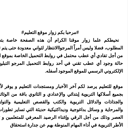
#مرحبا بكم زوار موقع التعليم#
نحيطكم علما زوار موقنا الكرام أن هذه الصفحة خاصة بتجه
المطلوب، فضلا وليس أمراً المرجواالانتظار لثواني معدودة حتى يتم ت
من أجل تفادي أي عطب محتمل في روابط التحميل الخاصة بموقع ال
حالة وجود أي عطب تقني في أحد روابط التحميل المرجو التبليغ 
الإلكتروني الرسمي للموقع الموجود أسفله.
موقع للتعليم يرصد لكم آخر الأخبار ومستجدات التعليم و يوفر لأ
بجميع أسلاكها التربوية إبتدائي والإعدادي و الثانوي باقة من الوث
والجذاذات والدلائل التربوية والكتب والقصص التعليمية والتواز
والمرحاية و وسائل بداغوجية وديداكتيكية حديثة التي تساير تطور
العصر وذلك من أجل الرقي وإغناء الرصيد المعرفي للمتعلمين و 
الأطر التربوية في أداء المهام المنوطة بهم عن جدارة استحقاق