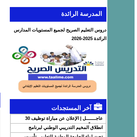
المدرسة الرائدة
دروس التعليم الصريح لجميع المستويات المدارس
الرائدة 2025-2026
آخر المستجدات
عاجــــــــل | الإعلان عن مباراة توظيف 30
متصرفاً من الدرجة الثانية بقطاع الشباب
انطلاق المخيم التدريبي الوطني لبرنامج
DigiSchool بشراكة مع شركة هواوي المغرب
تحت لواء الجامعة الوطنية للتعليم.. تأسيس